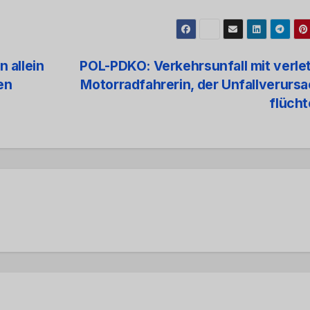
 allein
POL-PDKO: Verkehrsunfall mit verle
en
Motorradfahrerin, der Unfallverurs
flüch