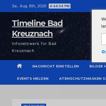
Zum
Sa.. Aug. 8th, 2026
4:44:05 PM
Inhalt
wechseln
We
Timeline Bad
la
Kreuznach
Infonetzwerk für Bad
Kreuznach
NACHRICHT EINSTELLEN
BILDER
EVENTS MELDEN
ATEMSCHUTZMASKEN G
UNCATEGORIZED