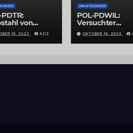
GORIZED
UNCATEGORIZED
-PDTR:
POL-PDWIL:
stahl von
Versuchter
bschmuck
Einbruch im
OBER 19, 2023
AZIZ
OKTOBER 19, 2023
Gewerbegebiet
Wittlich