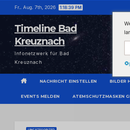
Zum
Fr.. Aug. 7th, 2026
1:18:40 PM
Inhalt
wechseln
We
Timeline Bad
la
Kreuznach
Infonetzwerk für Bad
Kreuznach
NACHRICHT EINSTELLEN
BILDER
EVENTS MELDEN
ATEMSCHUTZMASKEN G
UNCATEGORIZED