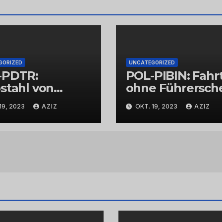
GORIZED
UNCATEGORIZED
-PDTR:
POL-PIBIN: Fahr
stahl von
ohne Führersch
bschmuck
und unter Einflu
19, 2023
AZIZ
OKT. 19, 2023
AZIZ
von Drogen