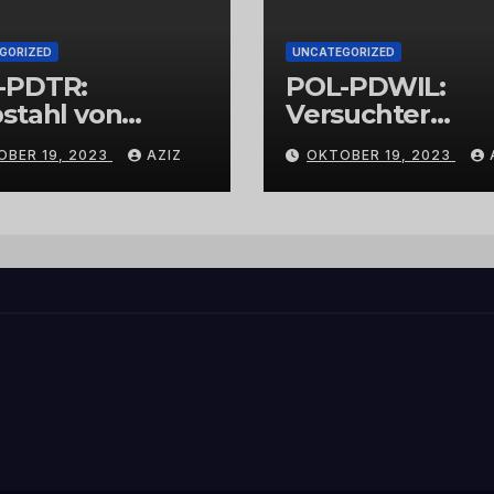
GORIZED
UNCATEGORIZED
-PDTR:
POL-PDWIL:
stahl von
Versuchter
bschmuck
Einbruch im
OBER 19, 2023
AZIZ
OKTOBER 19, 2023
Gewerbegebiet
Wittlich