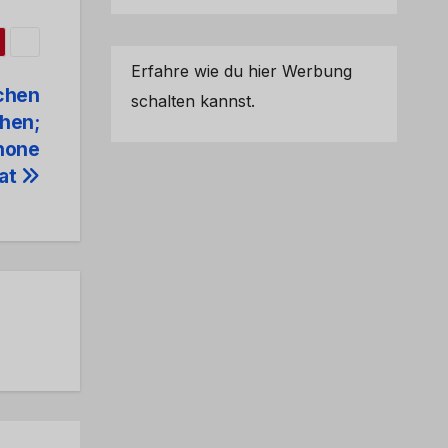
Erfahre wie du hier Werbung
chen
schalten kannst.
hen;
hone
tat