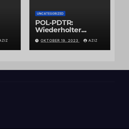
UNCATEGORIZED
POL-PDTR:
Wiederholter
Aufbruch des
AZIZ
OKTOBER 19, 2023
AZIZ
Automaten am
Wohnmobilstellplat
z in Hermeskeil am
Labachweg