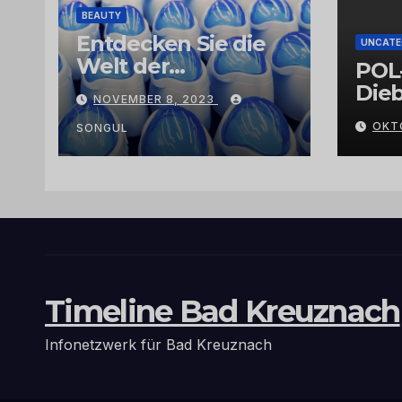
BEAUTY
Entdecken Sie die
UNCATE
Welt der
POL
Exklusivität:
Dieb
NOVEMBER 8, 2023
Arganöl,
Gra
OKT
Kaktusfeigenkernöl
SONGUL
und
Schwarzkümmelöl
von
vertrauenswürdige
n Großhändlern
und Anbietern
Timeline Bad Kreuznach
Infonetzwerk für Bad Kreuznach