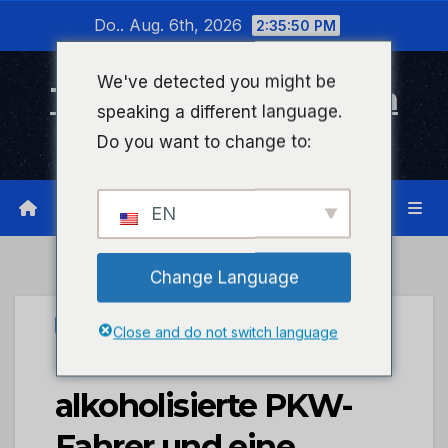
Zum
Do.. Aug. 6th, 2026
2:35:51 PM
Inhalt
wechseln
We've detected you might be
Timeline Bad Kreuznach
speaking a different language.
Infonetzwerk für Bad Kreuznach
Do you want to change to:
EN
Change Language
UNCATEGORIZED
Close and do not switch language
POL-PDMT: Mehrere
alkoholisierte PKW-
Fahrer und eine