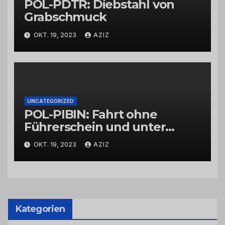
POL-PDTR: Diebstahl von
Grabschmuck
OKT. 19, 2023
AZIZ
UNCATEGORIZED
POL-PIBIN: Fahrt ohne
Führerschein und unter
Einfluss von Drogen
OKT. 19, 2023
AZIZ
Kategorien