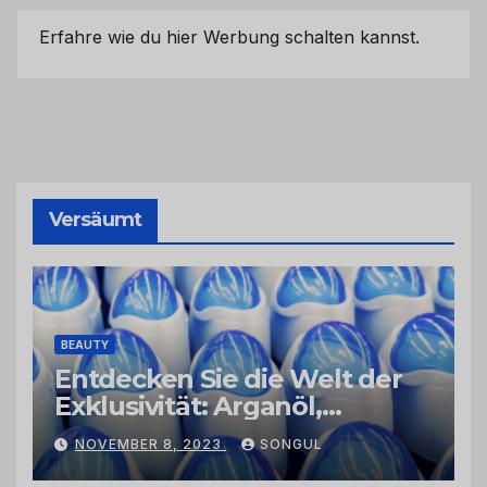
Erfahre wie du hier Werbung schalten kannst.
Versäumt
BEAUTY
Entdecken Sie die Welt der
Exklusivität: Arganöl,
Kaktusfeigenkernöl und
NOVEMBER 8, 2023
SONGUL
Schwarzkümmelöl von