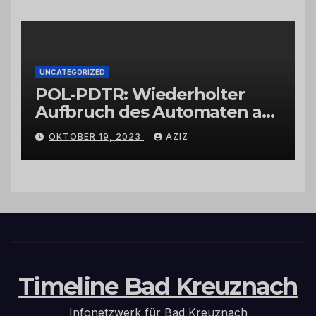
UNCATEGORIZED
POL-PDTR: Wiederholter
Aufbruch des Automaten am
Wohnmobilstellplatz in
OKTOBER 19, 2023
AZIZ
Hermeskeil am Labachweg
Timeline Bad Kreuznach
Infonetzwerk für Bad Kreuznach