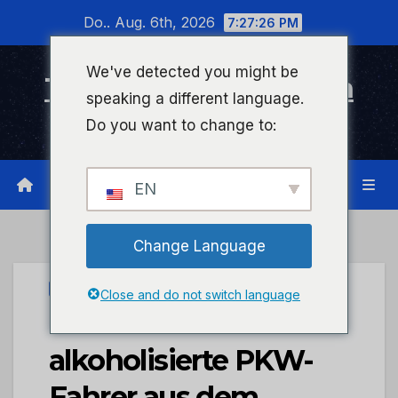
Zum
Do.. Aug. 6th, 2026
7:27:26 PM
Inhalt
wechseln
We've detected you might be
Timeline Bad Kreuznach
speaking a different language.
Infonetzwerk für Bad Kreuznach
Do you want to change to:
EN
Change Language
UNCATEGORIZED
Close and do not switch language
POL-PDMT: Mehrere
alkoholisierte PKW-
Fahrer aus dem