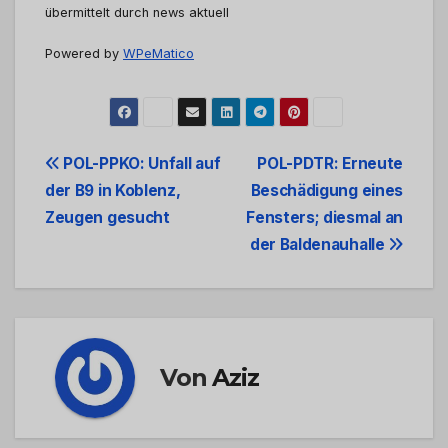
übermittelt durch news aktuell
Powered by
WPeMatico
Beitrags-
POL-PPKO: Unfall auf
POL-PDTR: Erneute
der B9 in Koblenz,
Beschädigung eines
Navigation
Zeugen gesucht
Fensters; diesmal an
der Baldenauhalle
Von
Aziz