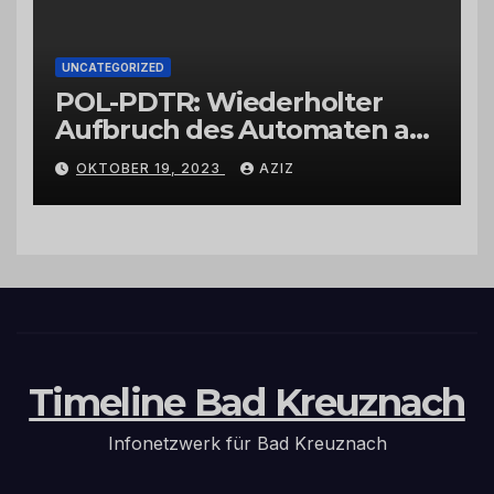
UNCATEGORIZED
POL-PDTR: Wiederholter
Aufbruch des Automaten am
Wohnmobilstellplatz in
OKTOBER 19, 2023
AZIZ
Hermeskeil am Labachweg
Timeline Bad Kreuznach
Infonetzwerk für Bad Kreuznach