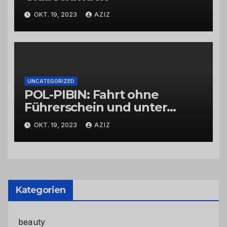
OKT. 19, 2023
AZIZ
UNCATEGORIZED
POL-PIBIN: Fahrt ohne
Führerschein und unter
Einfluss von Drogen
OKT. 19, 2023
AZIZ
Kategorien
beauty