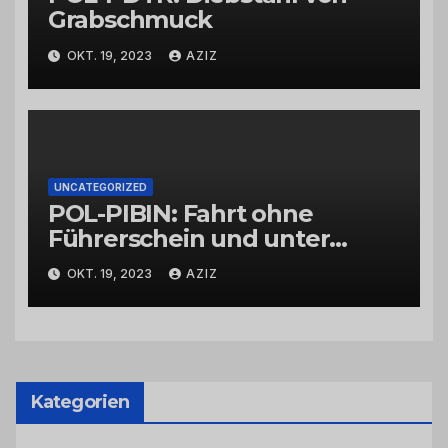
Grabschmuck
OKT. 19, 2023
AZIZ
UNCATEGORIZED
POL-PIBIN: Fahrt ohne
Führerschein und unter
Einfluss von Drogen
OKT. 19, 2023
AZIZ
Kategorien