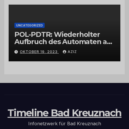
UNCATEGORIZED
POL-PDTR: Wiederholter
Aufbruch des Automaten am
Wohnmobilstellplatz in
OKTOBER 19, 2023
AZIZ
Hermeskeil am Labachweg
Timeline Bad Kreuznach
Infonetzwerk für Bad Kreuznach