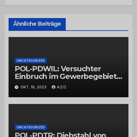
Ähnliche Beiträge
UNCATEGORIZED
POL-PDWIL: Versuchter
Einbruch im Gewerbegebiet
Wittlich
OKT. 19, 2023
AZIZ
UNCATEGORIZED
POL-PDTR: Diebstahl von