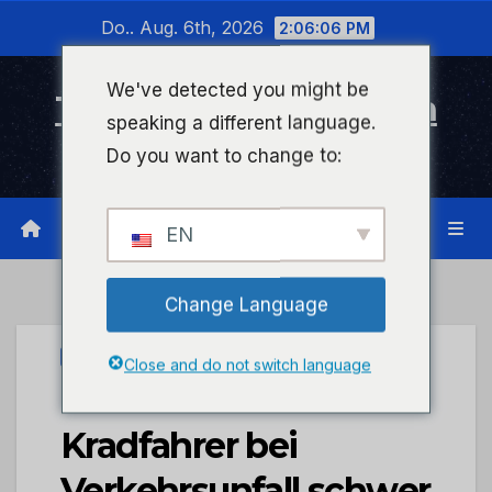
Zum
Do.. Aug. 6th, 2026
2:06:06 PM
Inhalt
wechseln
We've detected you might be
Timeline Bad Kreuznach
speaking a different language.
Infonetzwerk für Bad Kreuznach
Do you want to change to:
EN
Change Language
UNCATEGORIZED
Close and do not switch language
POL-PDMT:
Kradfahrer bei
Verkehrsunfall schwer