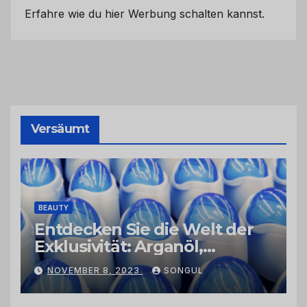
Erfahre wie du hier Werbung schalten kannst.
Versäumt
BEAUTY
Entdecken Sie die Welt der
Exklusivität: Arganöl,
Kaktusfeigenkernöl und
NOVEMBER 8, 2023
SONGUL
Schwarzkümmelöl von
vertrauenswürdigen