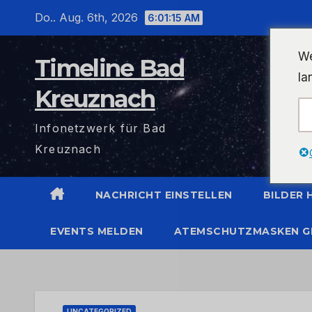
Zum
Do.. Aug. 6th, 2026
6:01:15 AM
Inhalt
wechseln
We
Timeline Bad
la
Kreuznach
Infonetzwerk für Bad
Kreuznach
NACHRICHT EINSTELLEN
BILDER
EVENTS MELDEN
ATEMSCHUTZMASKEN G
UNCATEGORIZED