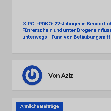
Beitrags-
POL-PDKO: 22-Jähriger in Bendorf o
Führerschein und unter Drogeneinflus
Navigation
unterwegs – Fund von Betäubungsmitt
Von
Aziz
Ähnliche Beiträge