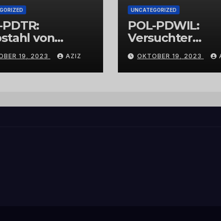
GORIZED
UNCATEGORIZED
-PDTR:
POL-PDWIL:
stahl von
Versuchter
bschmuck
Einbruch im
OBER 19, 2023
AZIZ
OKTOBER 19, 2023
Gewerbegebiet
Wittlich