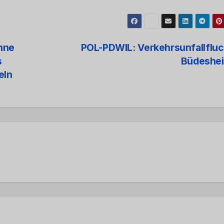
hne
POL-PDWIL: Verkehrsunfallfluc
s
Büdeshe
eln