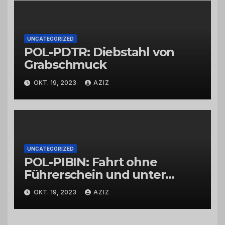
UNCATEGORIZED
POL-PDTR: Diebstahl von
Grabschmuck
OKT. 19, 2023
AZIZ
UNCATEGORIZED
POL-PIBIN: Fahrt ohne
Führerschein und unter
Einfluss von Drogen
OKT. 19, 2023
AZIZ