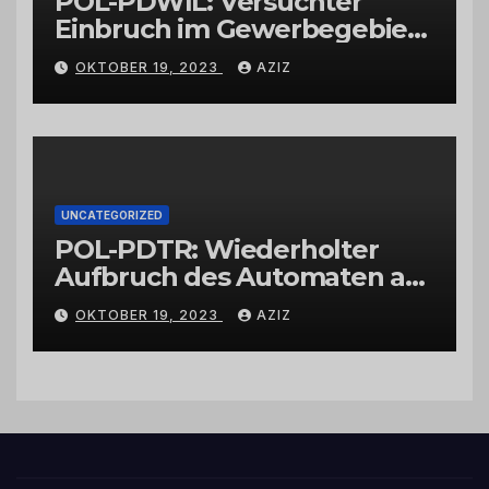
POL-PDWIL: Versuchter
Einbruch im Gewerbegebiet
Wittlich
OKTOBER 19, 2023
AZIZ
UNCATEGORIZED
POL-PDTR: Wiederholter
Aufbruch des Automaten am
Wohnmobilstellplatz in
OKTOBER 19, 2023
AZIZ
Hermeskeil am Labachweg