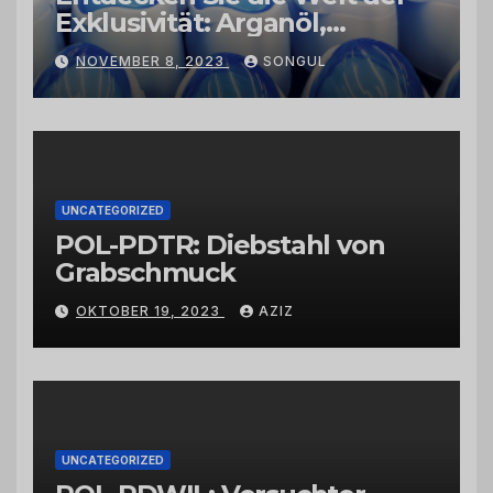
Exklusivität: Arganöl,
Kaktusfeigenkernöl und
NOVEMBER 8, 2023
SONGUL
Schwarzkümmelöl von
vertrauenswürdigen
Großhändlern und Anbietern
UNCATEGORIZED
POL-PDTR: Diebstahl von
Grabschmuck
OKTOBER 19, 2023
AZIZ
UNCATEGORIZED