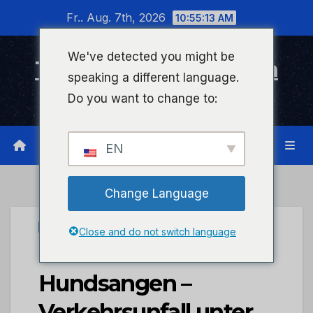
Zum
Fr.. Aug. 7th, 2026
10:55:14 AM
Inhalt
wechseln
We've detected you might be
Timeline Bad Kreuznach
speaking a different language.
Infonetzwerk für Bad Kreuznach
Do you want to change to:
EN
Change Language
UNCATEGORIZED
Close and do not switch language
POL-PDMT:
Hundsangen –
Verkehrsunfall unter