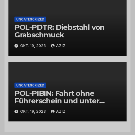
UNCATEGORIZED
POL-PDTR: Diebstahl von
Grabschmuck
OKT. 19, 2023
AZIZ
UNCATEGORIZED
POL-PIBIN: Fahrt ohne
Führerschein und unter
Einfluss von Drogen
OKT. 19, 2023
AZIZ