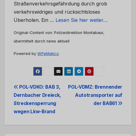
Straßenverkehrsgefährdung durch grob
verkehrswidriges und rücksichtsloses
Überholen. Ein …
Lesen Sie hier weiter…
Original-Content von: Polizeidirektion Montabaur,
übermittelt durch news aktuell
Powered by
WPeMatico
Beitrags-
POL-VDKO: BAB 3,
POL-VDMZ: Brennender
Dernbacher Dreieck,
Autotransporter auf
Navigation
Streckensperrung
der BAB61
wegen Lkw-Brand