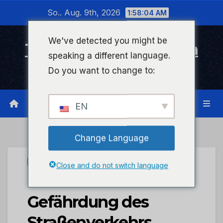
Zum
So.. Aug. 9th, 2026
1:58:04 AM
Inhalt
wechseln
We've detected you might be
Timeline Bad Kreuznach
speaking a different language.
Infonetzwerk für Bad Kreuznach
Do you want to change to:
EN
Change Language
UNCATEGORIZED
Close and do not switch language
POL-PDMT:
Gefährdung des
Straßenverkehrs