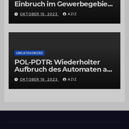
Einbruch im Gewerbegebiet
Wittlich
OKTOBER 19, 2023
AZIZ
UNCATEGORIZED
POL-PDTR: Wiederholter
Aufbruch des Automaten am
Wohnmobilstellplatz in
OKTOBER 19, 2023
AZIZ
Hermeskeil am Labachweg