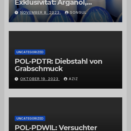
Exklusivität: Arganöl,
Kaktusfeigenkernöl und
NOVEMBER 8, 2023
SONGUL
Schwarzkümmelöl von
vertrauenswürdigen
Großhändlern und Anbietern
UNCATEGORIZED
POL-PDTR: Diebstahl von
Grabschmuck
OKTOBER 19, 2023
AZIZ
UNCATEGORIZED
POL-PDWIL: Versuchter