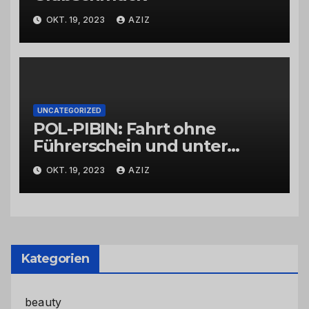
OKT. 19, 2023
AZIZ
UNCATEGORIZED
POL-PIBIN: Fahrt ohne
Führerschein und unter
Einfluss von Drogen
OKT. 19, 2023
AZIZ
Kategorien
beauty