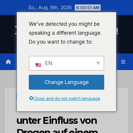
Zum
So.. Aug. 9th, 2026
6:00:52 AM
Inhalt
wechseln
We've detected you might be
Timeline Bad Kreuznach
speaking a different language.
Infonetzwerk für Bad Kreuznach
Do you want to change to:
EN
Change Language
UNCATEGORIZED
Close and do not switch language
POL-PDMT: Fahren
unter Einfluss von
Drogen auf einem