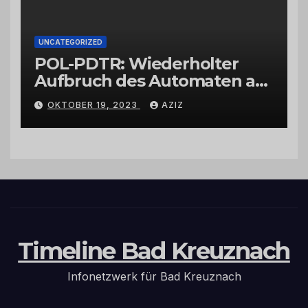
UNCATEGORIZED
POL-PDTR: Wiederholter
Aufbruch des Automaten am
Wohnmobilstellplatz in
OKTOBER 19, 2023
AZIZ
Hermeskeil am Labachweg
Timeline Bad Kreuznach
Infonetzwerk für Bad Kreuznach