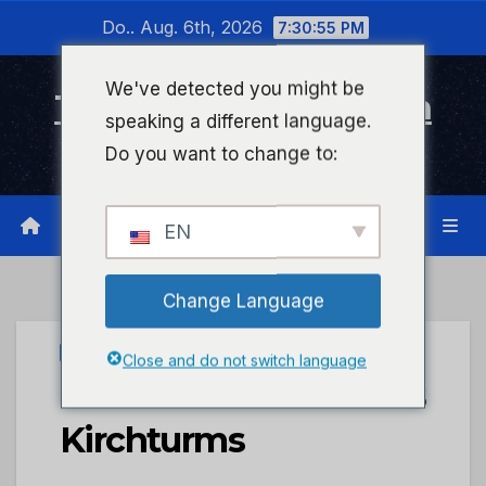
Zum
Do.. Aug. 6th, 2026
7:30:55 PM
Inhalt
wechseln
We've detected you might be
Timeline Bad Kreuznach
speaking a different language.
Infonetzwerk für Bad Kreuznach
Do you want to change to:
EN
Change Language
UNCATEGORIZED
Close and do not switch language
POL-PDMT: Brand des
Kirchturms