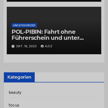
UNCATEGORIZED
POL-PIBIN: Fahrt ohne
Führerschein und unter
Einfluss von Drogen
OKT. 19, 2023
AZIZ
Kategorien
beauty
focus