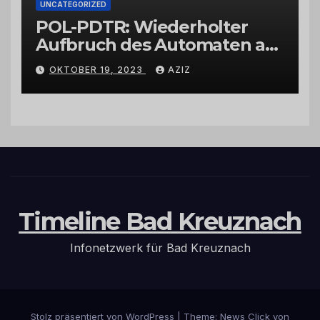
UNCATEGORIZED
POL-PDTR: Wiederholter
Aufbruch des Automaten am
Wohnmobilstellplatz in
OKTOBER 19, 2023
AZIZ
Hermeskeil am Labachweg
Timeline Bad Kreuznach
Infonetzwerk für Bad Kreuznach
Stolz präsentiert von WordPress
|
Theme: News Click von