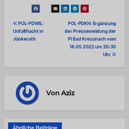
Beitrags-
POL-PDWIL:
POL-PDKH: Ergänzung
Unfallflucht in
der Pressemeldung der
Navigation
Jünkerath
PI Bad Kreuznach vom
18.05.2022 um 20:30
Uhr
Von
Aziz
Ähnliche Beiträge