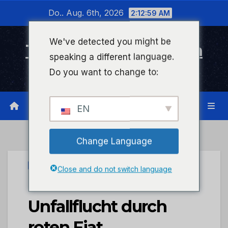
Zum
Do.. Aug. 6th, 2026
2:13:00 AM
Inhalt
wechseln
We've detected you might be
Timeline Bad Kreuznach
speaking a different language.
Infonetzwerk für Bad Kreuznach
Do you want to change to:
EN
Change Language
UNCATEGORIZED
Close and do not switch language
POL-PDLD:
Unfallflucht durch
roten Fiat