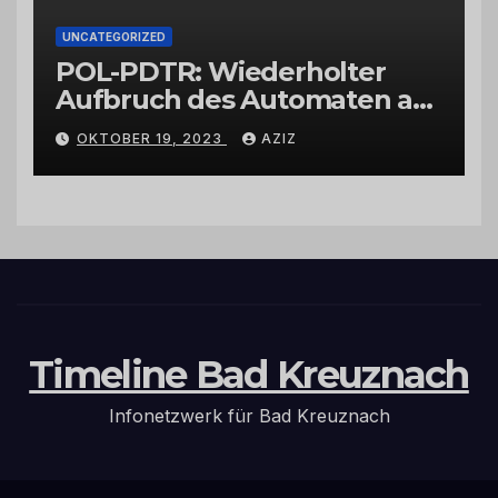
UNCATEGORIZED
POL-PDTR: Wiederholter
Aufbruch des Automaten am
Wohnmobilstellplatz in
OKTOBER 19, 2023
AZIZ
Hermeskeil am Labachweg
Timeline Bad Kreuznach
Infonetzwerk für Bad Kreuznach