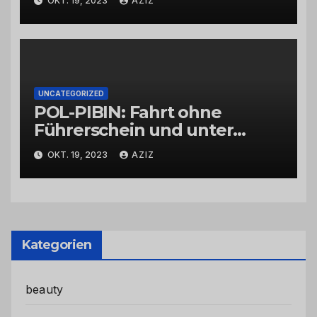
OKT. 19, 2023
AZIZ
UNCATEGORIZED
POL-PIBIN: Fahrt ohne
Führerschein und unter
Einfluss von Drogen
OKT. 19, 2023
AZIZ
Kategorien
beauty