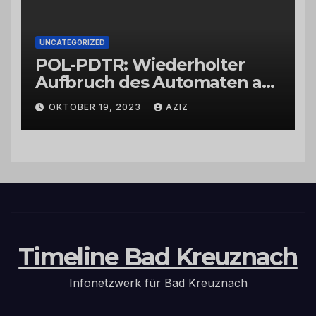
UNCATEGORIZED
POL-PDTR: Wiederholter
Aufbruch des Automaten am
Wohnmobilstellplatz in
OKTOBER 19, 2023
AZIZ
Hermeskeil am Labachweg
Timeline Bad Kreuznach
Infonetzwerk für Bad Kreuznach