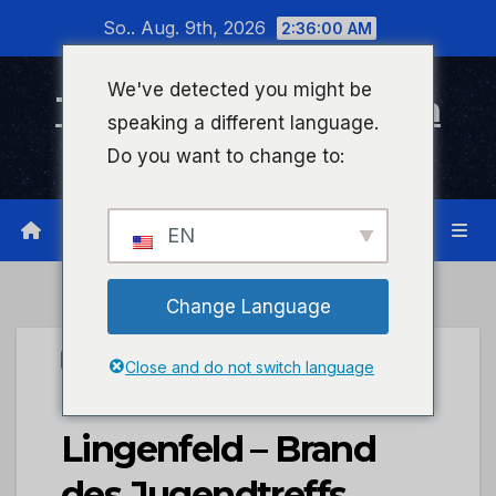
Zum
So.. Aug. 9th, 2026
2:36:00 AM
Inhalt
wechseln
We've detected you might be
Timeline Bad Kreuznach
speaking a different language.
Infonetzwerk für Bad Kreuznach
Do you want to change to:
EN
Change Language
UNCATEGORIZED
Close and do not switch language
POL-PDLD:
Lingenfeld – Brand
des Jugendtreffs