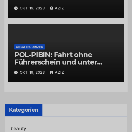
OKT. 19, 2023
AZIZ
UNCATEGORIZED
POL-PIBIN: Fahrt ohne
Führerschein und unter
Einfluss von Drogen
OKT. 19, 2023
AZIZ
Kategorien
beauty