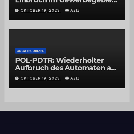
Wittlich
OKTOBER 19, 2023
AZIZ
UNCATEGORIZED
POL-PDTR: Wiederholter
Aufbruch des Automaten am
Wohnmobilstellplatz in
OKTOBER 19, 2023
AZIZ
Hermeskeil am Labachweg