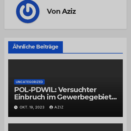
Von
Aziz
Ähnliche Beiträge
UNCATEGORIZED
POL-PDWIL: Versuchter
Einbruch im Gewerbegebiet
Wittlich
OKT. 19, 2023
AZIZ