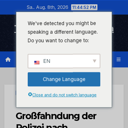
Zum
Sa.. Aug. 8th, 2026
11:44:52 PM
Inhalt
wechseln
We've detected you might be
Timeline Bad Kreuznach
speaking a different language.
Infonetzwerk für Bad Kreuznach
Do you want to change to:
EN
Change Language
UNCATEGORIZED
Close and do not switch language
POL-PDLD:
Großfahndung der
Polizei nach