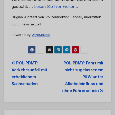
gesucht. …
Lesen Sie hier weiter…
Original-Content von: Polizeidirektion Landau, übermittelt
durch news aktuell
Powered by
WPeMatico
Beitrags-
POL-PDMT:
POL-PDMY: Fahrt mit
Verkehrsunfall mit
nicht zugelassenem
Navigation
erheblichem
PKW unter
Sachschaden
Alkoholeinfluss und
ohne Führerschein