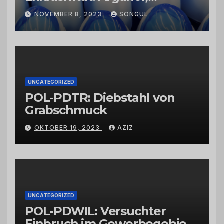
Kaktusfeigenkernöl und
NOVEMBER 8, 2023
SONGUL
Schwarzkümmelöl von
vertrauenswürdigen
Großhändlern und Anbietern
UNCATEGORIZED
POL-PDTR: Diebstahl von
Grabschmuck
OKTOBER 19, 2023
AZIZ
UNCATEGORIZED
POL-PDWIL: Versuchter
Einbruch im Gewerbegebiet