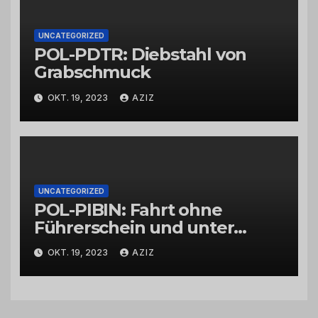
UNCATEGORIZED
POL-PDTR: Diebstahl von
Grabschmuck
OKT. 19, 2023
AZIZ
UNCATEGORIZED
POL-PIBIN: Fahrt ohne
Führerschein und unter
Einfluss von Drogen
OKT. 19, 2023
AZIZ