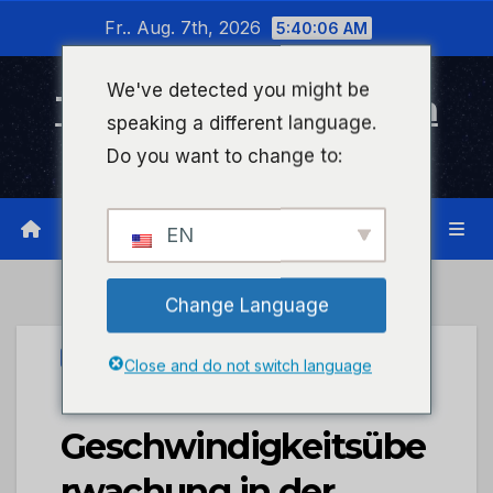
Zum
Fr.. Aug. 7th, 2026
5:40:06 AM
Inhalt
wechseln
We've detected you might be
Timeline Bad Kreuznach
speaking a different language.
Infonetzwerk für Bad Kreuznach
Do you want to change to:
EN
Change Language
UNCATEGORIZED
Close and do not switch language
POL-PDLD:
Geschwindigkeitsübe
rwachung in der