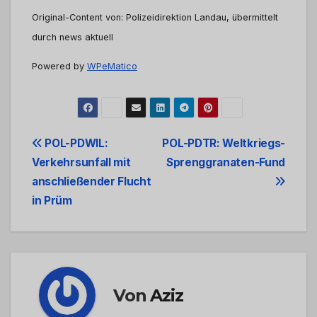
Original-Content von: Polizeidirektion Landau, übermittelt
durch news aktuell
Powered by
WPeMatico
Beitrags-
POL-PDWIL:
POL-PDTR: Weltkriegs-
Verkehrsunfall mit
Sprenggranaten-Fund
Navigation
anschließender Flucht
in Prüm
Von
Aziz