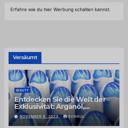
Erfahre wie du hier Werbung schalten kannst.
Versäumt
BEAUTY
Entdecken Sie die Welt der
Exklusivität: Arganöl,
Kaktusfeigenkernöl und
NOVEMBER 8, 2023
SONGUL
Schwarzkümmelöl von
vertrauenswürdigen