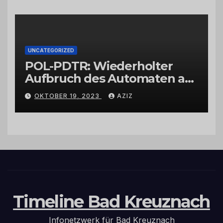
UNCATEGORIZED
POL-PDTR: Wiederholter
Aufbruch des Automaten am
Wohnmobilstellplatz in
OKTOBER 19, 2023
AZIZ
Hermeskeil am Labachweg
Timeline Bad Kreuznach
Infonetzwerk für Bad Kreuznach