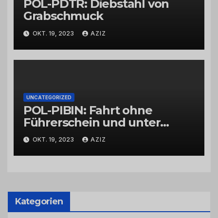
POL-PDTR: Diebstahl von
Grabschmuck
OKT. 19, 2023
AZIZ
UNCATEGORIZED
POL-PIBIN: Fahrt ohne
Führerschein und unter
Einfluss von Drogen
OKT. 19, 2023
AZIZ
Kategorien