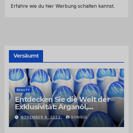
Erfahre wie du hier Werbung schalten kannst.
Versäumt
BEAUTY
Entdecken Sie die Welt der
Exklusivität: Arganöl,
Kaktusfeigenkernöl und
NOVEMBER 8, 2023
SONGUL
Schwarzkümmelöl von
vertrauenswürdigen