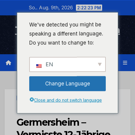
Zum
So.. Aug. 9th, 2026
2:22:23 PM
Inhalt
wechseln
We've detected you might be
Timeline Bad Kreuznach
speaking a different language.
Infonetzwerk für Bad Kreuznach
Do you want to change to:
EN
Change Language
UNCATEGORIZED
Close and do not switch language
POL-PDLD:
Germersheim –
Vermisste 12-Jährige