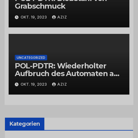
Grabschmuck
OKT. 19, 2023
AZIZ
UNCATEGORIZED
POL-PDTR: Wiederholter
Aufbruch des Automaten am
Wohnmobilstellplatz in
OKT. 19, 2023
AZIZ
Hermeskeil am Labachweg
Kategorien