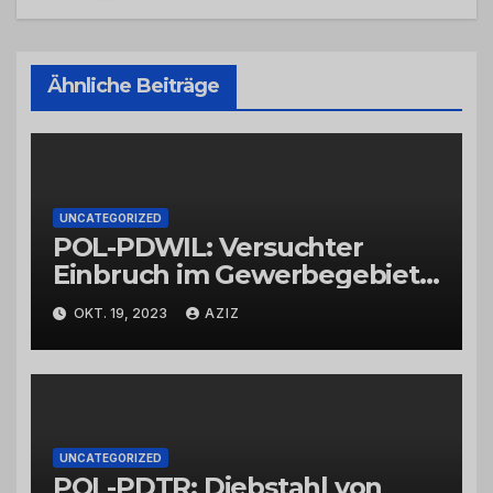
Ähnliche Beiträge
UNCATEGORIZED
POL-PDWIL: Versuchter
Einbruch im Gewerbegebiet
Wittlich
OKT. 19, 2023
AZIZ
UNCATEGORIZED
POL-PDTR: Diebstahl von