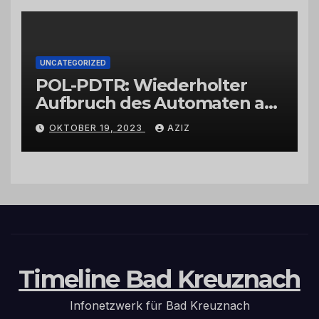
UNCATEGORIZED
POL-PDTR: Wiederholter
Aufbruch des Automaten am
Wohnmobilstellplatz in
OKTOBER 19, 2023
AZIZ
Hermeskeil am Labachweg
Timeline Bad Kreuznach
Infonetzwerk für Bad Kreuznach