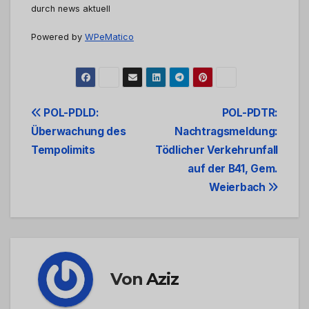
durch news aktuell
Powered by
WPeMatico
Beitrags-
POL-PDLD:
POL-PDTR:
Überwachung des
Nachtragsmeldung:
Navigation
Tempolimits
Tödlicher Verkehrunfall
auf der B41, Gem.
Weierbach
Von
Aziz