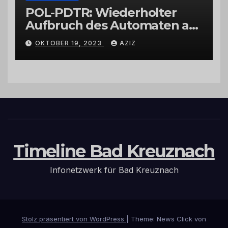
POL-PDTR: Wiederholter
Aufbruch des Automaten am
Wohnmobilstellplatz in
OKTOBER 19, 2023
AZIZ
Hermeskeil am Labachweg
Timeline Bad Kreuznach
Infonetzwerk für Bad Kreuznach
Stolz präsentiert von WordPress
|
Theme: News Click von