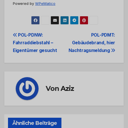
Powered by
WPeMatico
Beitrags-
POL-PDNW:
POL-PDMT:
Fahrraddiebstahl –
Gebäudebrand, hier
Navigation
Eigentümer gesucht
Nachtragsmeldung
Von
Aziz
Ähnliche Beiträge