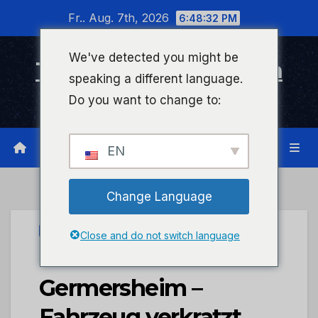
Zum
Fr.. Aug. 7th, 2026
6:48:33 PM
Inhalt
wechseln
We've detected you might be
Timeline Bad Kreuznach
speaking a different language.
Infonetzwerk für Bad Kreuznach
Do you want to change to:
EN
Change Language
UNCATEGORIZED
Close and do not switch language
POL-PDLD:
Germersheim –
Fahrzeug verkratzt