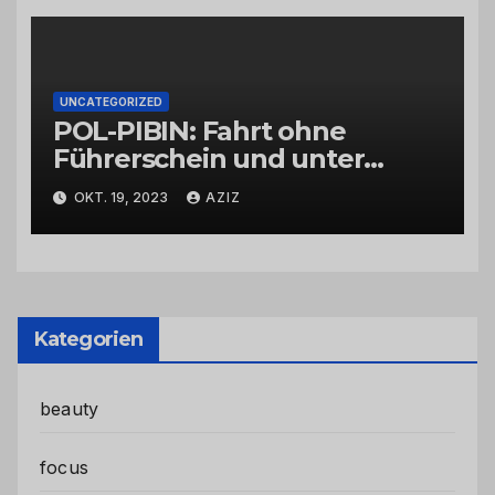
UNCATEGORIZED
POL-PIBIN: Fahrt ohne
Führerschein und unter
Einfluss von Drogen
OKT. 19, 2023
AZIZ
Kategorien
beauty
focus