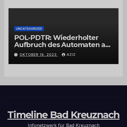
UNCATEGORIZED
POL-PDTR: Wiederholter
Aufbruch des Automaten am
Wohnmobilstellplatz in
OKTOBER 19, 2023
AZIZ
Hermeskeil am Labachweg
Timeline Bad Kreuznach
Infonetzwerk für Bad Kreuznach