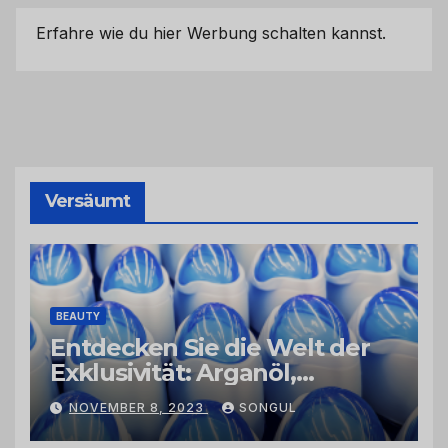
Erfahre wie du hier Werbung schalten kannst.
Versäumt
BEAUTY
Entdecken Sie die Welt der
Exklusivität: Arganöl,
Kaktusfeigenkernöl und
NOVEMBER 8, 2023
SONGUL
Schwarzkümmelöl von
vertrauenswürdigen