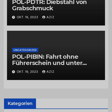
POL-PDTR: Diebstahl von
Grabschmuck
OKT. 19, 2023
AZIZ
UNCATEGORIZED
POL-PIBIN: Fahrt ohne
Führerschein und unter
Einfluss von Drogen
OKT. 19, 2023
AZIZ
Kategorien