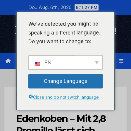
Zum
Do.. Aug. 6th, 2026
6:11:27 PM
Inhalt
wechseln
We've detected you might be
Timeline Bad Kreuznach
speaking a different language.
Infonetzwerk für Bad Kreuznach
Do you want to change to:
EN
Change Language
UNCATEGORIZED
Close and do not switch language
POL-PDLD:
Edenkoben – Mit 2,8
Promille lässt sich