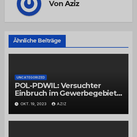
Von
Aziz
Ähnliche Beiträge
UNCATEGORIZED
POL-PDWIL: Versuchter
Einbruch im Gewerbegebiet
Wittlich
OKT. 19, 2023
AZIZ