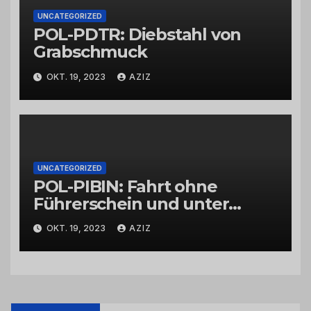
UNCATEGORIZED
POL-PDTR: Diebstahl von
Grabschmuck
OKT. 19, 2023
AZIZ
UNCATEGORIZED
POL-PIBIN: Fahrt ohne
Führerschein und unter
Einfluss von Drogen
OKT. 19, 2023
AZIZ