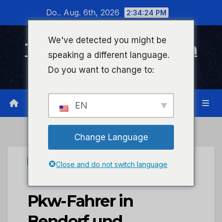
Zum
Do.. Aug. 6th, 2026
2:34:25 PM
Inhalt
wechseln
We've detected you might be
Timeline Bad Kreuznach
speaking a different language.
Infonetzwerk für Bad Kreuznach
Do you want to change to:
EN
Change Language
UNCATEGORIZED
Close and do not switch language
POL-PDKO: Zwei
Pkw-Fahrer in
Bendorf und