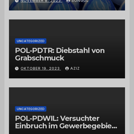
NOVEMBER 8, 2023
SONGUL
Schwarzkümmelöl von
vertrauenswürdigen
Großhändlern und Anbietern
UNCATEGORIZED
POL-PDTR: Diebstahl von
Grabschmuck
OKTOBER 19, 2023
AZIZ
UNCATEGORIZED
POL-PDWIL: Versuchter
Einbruch im Gewerbegebiet
Wittlich