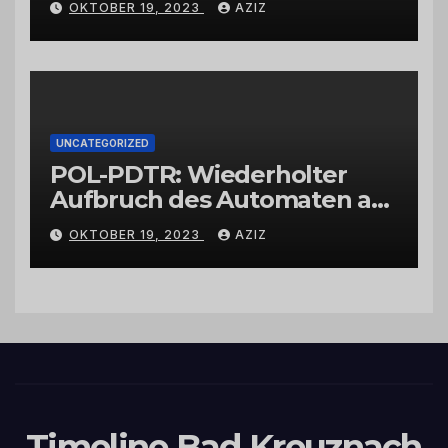
OKTOBER 19, 2023
AZIZ
UNCATEGORIZED
POL-PDTR: Wiederholter
Aufbruch des Automaten am
Wohnmobilstellplatz in
OKTOBER 19, 2023
AZIZ
Hermeskeil am Labachweg
Timeline Bad Kreuznach