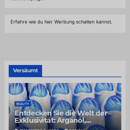
Erfahre wie du hier Werbung schalten kannst.
Versäumt
BEAUTY
Entdecken Sie die Welt der
Exklusivität: Arganöl,
Kaktusfeigenkernöl und