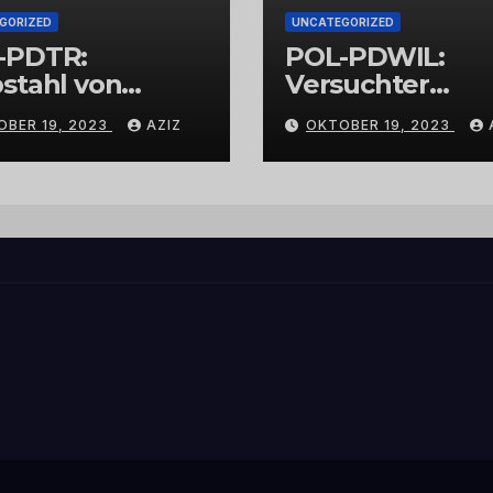
GORIZED
UNCATEGORIZED
-PDTR:
POL-PDWIL:
stahl von
Versuchter
bschmuck
Einbruch im
OBER 19, 2023
AZIZ
OKTOBER 19, 2023
Gewerbegebiet
Wittlich