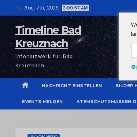
Zum
Fr.. Aug. 7th, 2026
3:00:57 AM
Inhalt
wechseln
We
Timeline Bad
la
Kreuznach
Infonetzwerk für Bad
Kreuznach
NACHRICHT EINSTELLEN
BILDER
EVENTS MELDEN
ATEMSCHUTZMASKEN G
UNCATEGORIZED