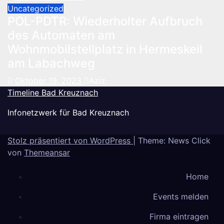
Uncategorized
POL-PDTR: Wiederholter Aufbruch
des Automaten am
Wohnmobilstellplatz in Hermeskeil
am Labachweg
Oktober 19, 2023
Aziz
Timeline Bad Kreuznach
Infonetzwerk für Bad Kreuznach
Stolz präsentiert von WordPress
|
Theme: News Click
von
Themeansar
Home
Events melden
Firma eintragen