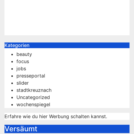
Führerschein und unter Einfluss
von Drogen
Okt. 19, 2023
Aziz
Kategorien
beauty
focus
jobs
presseportal
slider
stadtkreuznach
Uncategorized
wochenspiegel
Erfahre wie du hier Werbung schalten kannst.
Versäumt