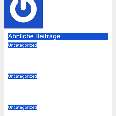
Ähnliche Beiträge
Uncategorized
POL-PDWIL: Versuchter Einbruch
im Gewerbegebiet Wittlich
Okt. 19, 2023
Aziz
Uncategorized
POL-PDTR: Diebstahl von
Grabschmuck
Okt. 19, 2023
Aziz
Uncategorized
POL-PIBIN: Fahrt ohne