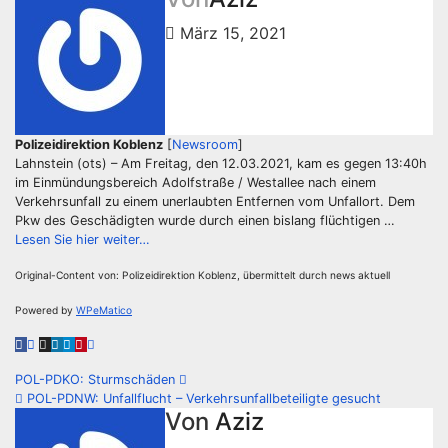
März 15, 2021
Polizeidirektion Koblenz
[
Newsroom
]
Lahnstein (ots) – Am Freitag, den 12.03.2021, kam es gegen 13:40h
im Einmündungsbereich Adolfstraße / Westallee nach einem
Verkehrsunfall zu einem unerlaubten Entfernen vom Unfallort. Dem
Pkw des Geschädigten wurde durch einen bislang flüchtigen …
Lesen Sie hier weiter…
Original-Content von: Polizeidirektion Koblenz, übermittelt durch news aktuell
Powered by
WPeMatico
Beitrags-
POL-PDKO: Sturmschäden
POL-PDNW: Unfallflucht – Verkehrsunfallbeteiligte gesucht
Navigation
Von
Aziz