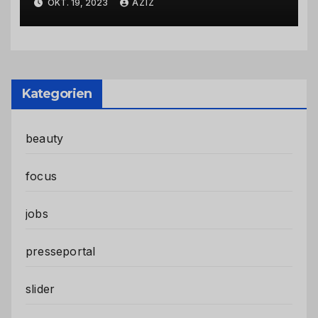
OKT. 19, 2023
AZIZ
Kategorien
beauty
focus
jobs
presseportal
slider