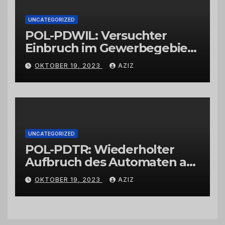
UNCATEGORIZED
POL-PDWIL: Versuchter
Einbruch im Gewerbegebiet
Wittlich
OKTOBER 19, 2023
AZIZ
UNCATEGORIZED
POL-PDTR: Wiederholter
Aufbruch des Automaten am
Wohnmobilstellplatz in
OKTOBER 19, 2023
AZIZ
Hermeskeil am Labachweg