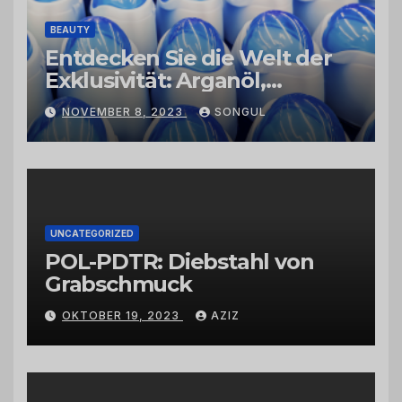
BEAUTY
Entdecken Sie die Welt der
Exklusivität: Arganöl,
Kaktusfeigenkernöl und
NOVEMBER 8, 2023
SONGUL
Schwarzkümmelöl von
vertrauenswürdigen
Großhändlern und Anbietern
UNCATEGORIZED
POL-PDTR: Diebstahl von
Grabschmuck
OKTOBER 19, 2023
AZIZ