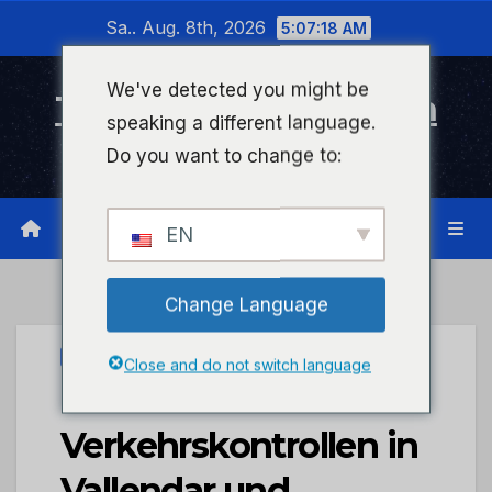
Zum
Sa.. Aug. 8th, 2026
5:07:18 AM
Inhalt
wechseln
We've detected you might be
Timeline Bad Kreuznach
speaking a different language.
Infonetzwerk für Bad Kreuznach
Do you want to change to:
EN
Change Language
UNCATEGORIZED
Close and do not switch language
POL-PDKO:
Verkehrskontrollen in
Vallendar und