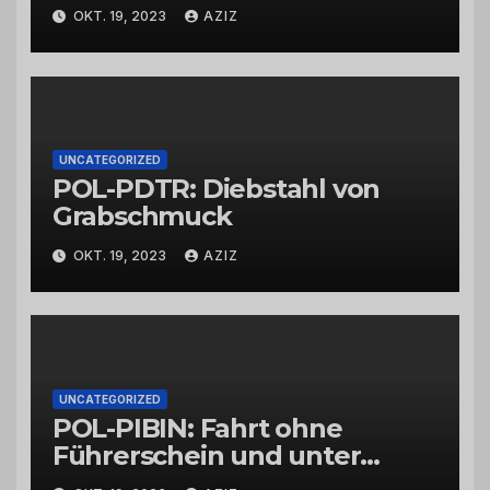
Wittlich
OKT. 19, 2023
AZIZ
UNCATEGORIZED
POL-PDTR: Diebstahl von
Grabschmuck
OKT. 19, 2023
AZIZ
UNCATEGORIZED
POL-PIBIN: Fahrt ohne
Führerschein und unter
Einfluss von Drogen