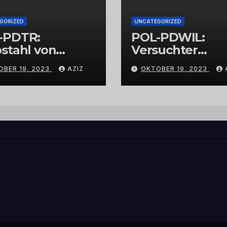
GORIZED
UNCATEGORIZED
-PDTR:
POL-PDWIL:
stahl von
Versuchter
bschmuck
Einbruch im
OBER 19, 2023
AZIZ
OKTOBER 19, 2023
Gewerbegebiet
Wittlich