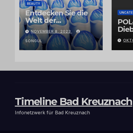
BEAUTY
Entdecken Sie die
UNCATE
Welt der
POL
Exklusivität:
Dieb
NOVEMBER 8, 2023
Arganöl,
Gra
OKT
Kaktusfeigenkernöl
SONGUL
und
Schwarzkümmelöl
von
vertrauenswürdige
n Großhändlern
und Anbietern
Timeline Bad Kreuznach
Infonetzwerk für Bad Kreuznach