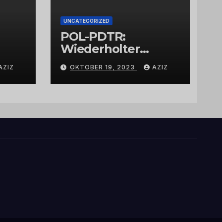
UNCATEGORIZED
POL-PDTR:
Wiederholter
Aufbruch des
AZIZ
OKTOBER 19, 2023
AZIZ
Automaten am
Wohnmobilstellplat
z in Hermeskeil am
Labachweg