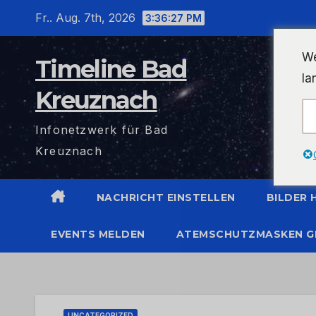
Zum
Fr.. Aug. 7th, 2026
3:36:27 PM
Inhalt
wechseln
We
Timeline Bad
la
Kreuznach
Infonetzwerk für Bad
Kreuznach
NACHRICHT EINSTELLEN
BILDER
EVENTS MELDEN
ATEMSCHUTZMASKEN G
UNCATEGORIZED