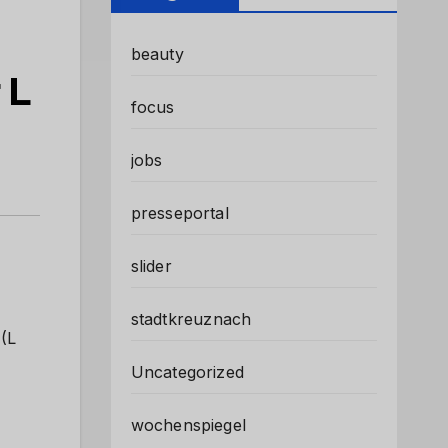
beauty
 L
focus
jobs
presseportal
slider
stadtkreuznach
 (L
Uncategorized
wochenspiegel