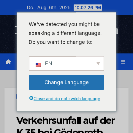
Zum
Do.. Aug. 6th, 2026
10:07:26 PM
Inhalt
wechseln
We've detected you might be
Timeline Bad Kreuznach
speaking a different language.
Infonetzwerk für Bad Kreuznach
Do you want to change to:
EN
Change Language
UNCATEGORIZED
Close and do not switch language
POL-PDKO: Schwerer
Verkehrsunfall auf der
K 35 bei Gödenroth –