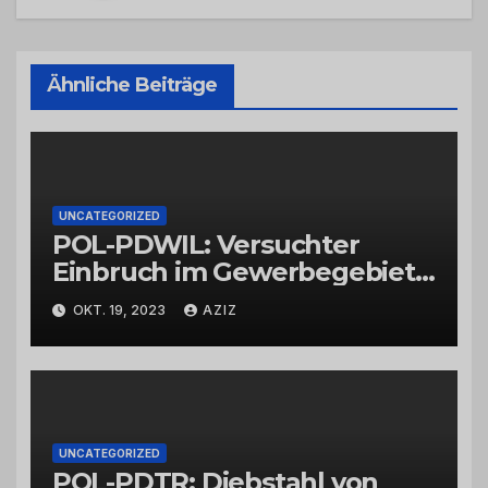
Ähnliche Beiträge
UNCATEGORIZED
POL-PDWIL: Versuchter
Einbruch im Gewerbegebiet
Wittlich
OKT. 19, 2023
AZIZ
UNCATEGORIZED
POL-PDTR: Diebstahl von