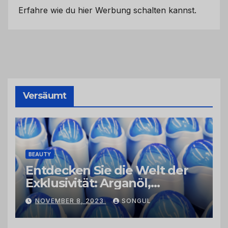
Erfahre wie du hier Werbung schalten kannst.
Versäumt
BEAUTY
Entdecken Sie die Welt der
Exklusivität: Arganöl,
Kaktusfeigenkernöl und
NOVEMBER 8, 2023
SONGUL
Schwarzkümmelöl von
vertrauenswürdigen