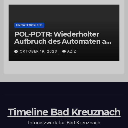
UNCATEGORIZED
POL-PDTR: Wiederholter
Aufbruch des Automaten am
Wohnmobilstellplatz in
OKTOBER 19, 2023
AZIZ
Hermeskeil am Labachweg
Timeline Bad Kreuznach
Infonetzwerk für Bad Kreuznach