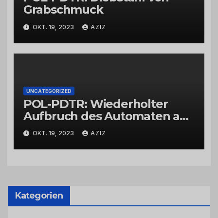
Grabschmuck
OKT. 19, 2023
AZIZ
UNCATEGORIZED
POL-PDTR: Wiederholter
Aufbruch des Automaten am
Wohnmobilstellplatz in
OKT. 19, 2023
AZIZ
Hermeskeil am Labachweg
Kategorien