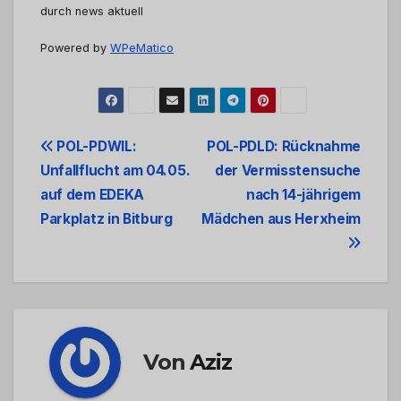
durch news aktuell
Powered by
WPeMatico
Beitrags-
POL-PDWIL:
POL-PDLD: Rücknahme
Unfallflucht am 04.05.
der Vermisstensuche
Navigation
auf dem EDEKA
nach 14-jährigem
Parkplatz in Bitburg
Mädchen aus Herxheim
Von
Aziz