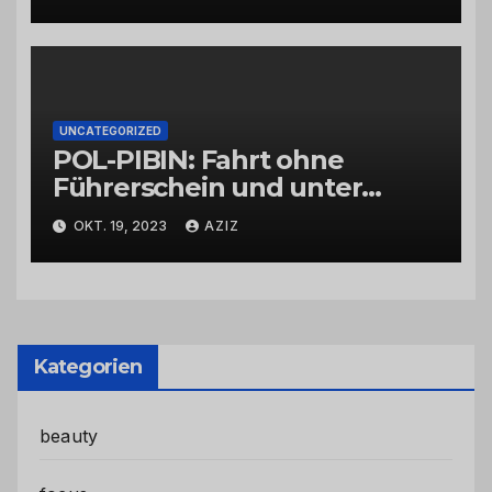
UNCATEGORIZED
POL-PIBIN: Fahrt ohne
Führerschein und unter
Einfluss von Drogen
OKT. 19, 2023
AZIZ
Kategorien
beauty