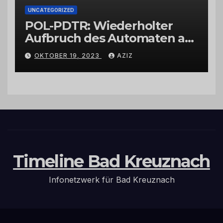
UNCATEGORIZED
POL-PDTR: Wiederholter
Aufbruch des Automaten am
Wohnmobilstellplatz in
OKTOBER 19, 2023
AZIZ
Hermeskeil am Labachweg
Timeline Bad Kreuznach
Infonetzwerk für Bad Kreuznach