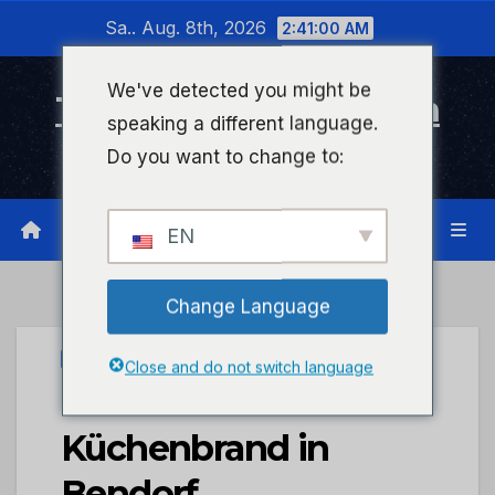
Zum
Sa.. Aug. 8th, 2026
2:41:00 AM
Inhalt
wechseln
We've detected you might be
Timeline Bad Kreuznach
speaking a different language.
Infonetzwerk für Bad Kreuznach
Do you want to change to:
EN
Change Language
UNCATEGORIZED
Close and do not switch language
POL-PDKO:
Küchenbrand in
Bendorf