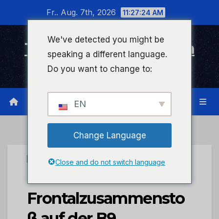
Zum
Fr.. Aug. 7th, 2026
11:27:24 AM
Inhalt
wechseln
We've detected you might be
Timeline Bad Kreuznach
speaking a different language.
Infonetzwerk für Bad Kreuznach
Do you want to change to:
EN
Change Language
UNCATEGORIZED
Close and do not switch language
POL-PDKO:
Frontalzusammensto
ß auf der B9,