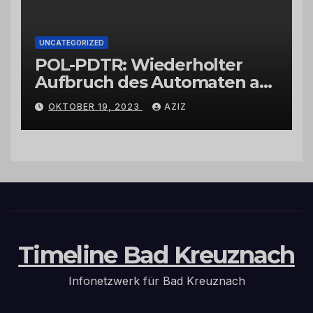
UNCATEGORIZED
POL-PDTR: Wiederholter
Aufbruch des Automaten am
Wohnmobilstellplatz in
OKTOBER 19, 2023
AZIZ
Hermeskeil am Labachweg
Timeline Bad Kreuznach
Infonetzwerk für Bad Kreuznach