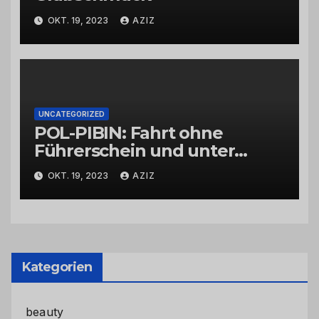
OKT. 19, 2023
AZIZ
UNCATEGORIZED
POL-PIBIN: Fahrt ohne
Führerschein und unter
Einfluss von Drogen
OKT. 19, 2023
AZIZ
Kategorien
beauty