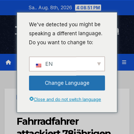
Zum
Sa.. Aug. 8th, 2026
4:08:51 PM
Inhalt
wechseln
We've detected you might be
Timeline Bad Kreuznach
speaking a different language.
Infonetzwerk für Bad Kreuznach
Do you want to change to:
EN
Change Language
UNCATEGORIZED
Close and do not switch language
POL-PDKO:
Fahrradfahrer
attackiert 78jährigen