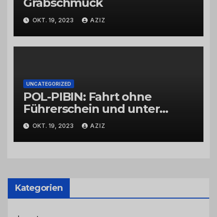
Grabschmuck
OKT. 19, 2023
AZIZ
UNCATEGORIZED
POL-PIBIN: Fahrt ohne
Führerschein und unter
Einfluss von Drogen
OKT. 19, 2023
AZIZ
Kategorien