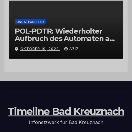
UNCATEGORIZED
POL-PDTR: Wiederholter
Aufbruch des Automaten am
Wohnmobilstellplatz in
OKTOBER 19, 2023
AZIZ
Hermeskeil am Labachweg
Timeline Bad Kreuznach
Infonetzwerk für Bad Kreuznach