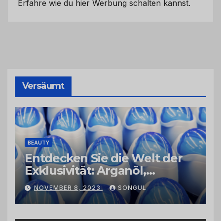
Erfahre wie du hier Werbung schalten kannst.
Versäumt
BEAUTY
Entdecken Sie die Welt der
Exklusivität: Arganöl,
Kaktusfeigenkernöl und
NOVEMBER 8, 2023
SONGUL
Schwarzkümmelöl von
vertrauenswürdigen
Großhändlern und Anbietern