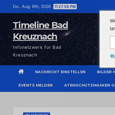
Zum
Do.. Aug. 6th, 2026
11:27:59 PM
Inhalt
wechseln
We
Timeline Bad
la
Kreuznach
Infonetzwerk für Bad
Kreuznach
NACHRICHT EINSTELLEN
BILDER
EVENTS MELDEN
ATEMSCHUTZMASKEN G
UNCATEGORIZED