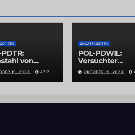
GORIZED
UNCATEGORIZED
-PDTR:
POL-PDWIL:
stahl von
Versuchter
bschmuck
Einbruch im
OBER 19, 2023
AZIZ
OKTOBER 19, 2023
Gewerbegebiet
Wittlich