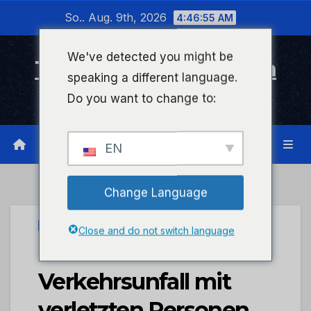
Zum
So.. Aug. 9th, 2026
4:46:56 AM
Inhalt
wechseln
We've detected you might be
Timeline Bad Kreuznach
speaking a different language.
Infonetzwerk für Bad Kreuznach
Do you want to change to:
EN
Change Language
UNCATEGORIZED
Close and do not switch language
POL-PDKL:
Verkehrsunfall mit
verletzten Personen