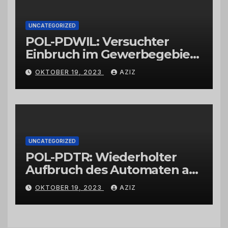
UNCATEGORIZED
POL-PDWIL: Versuchter
Einbruch im Gewerbegebiet
Wittlich
OKTOBER 19, 2023
AZIZ
UNCATEGORIZED
POL-PDTR: Wiederholter
Aufbruch des Automaten am
Wohnmobilstellplatz in
OKTOBER 19, 2023
AZIZ
Hermeskeil am Labachweg