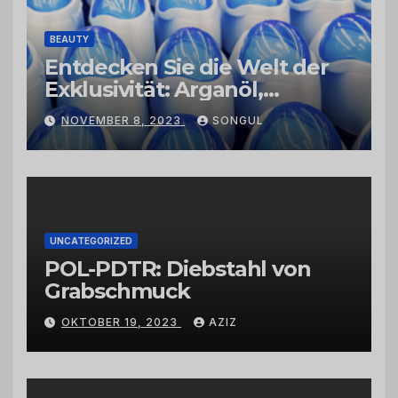
BEAUTY
Entdecken Sie die Welt der
Exklusivität: Arganöl,
Kaktusfeigenkernöl und
NOVEMBER 8, 2023
SONGUL
Schwarzkümmelöl von
vertrauenswürdigen
Großhändlern und Anbietern
UNCATEGORIZED
POL-PDTR: Diebstahl von
Grabschmuck
OKTOBER 19, 2023
AZIZ