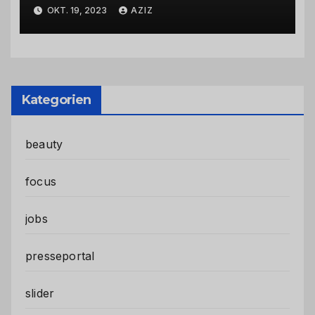
Einfluss von Drogen
OKT. 19, 2023
AZIZ
Kategorien
beauty
focus
jobs
presseportal
slider