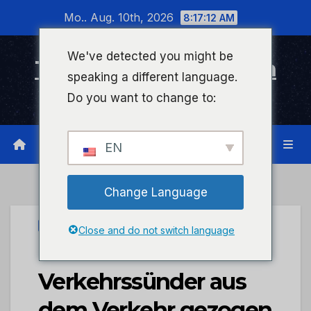
Zum
Mo.. Aug. 10th, 2026
8:17:12 AM
Inhalt
wechseln
We've detected you might be
Timeline Bad Kreuznach
speaking a different language.
Infonetzwerk für Bad Kreuznach
Do you want to change to:
EN
Change Language
UNCATEGORIZED
Close and do not switch language
POL-PDKL:
Verkehrssünder aus
dem Verkehr gezogen