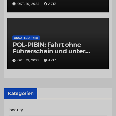
OKT. 19, 2023
AZIZ
UNCATEGORIZED
POL-PIBIN: Fahrt ohne
Führerschein und unter
Einfluss von Drogen
OKT. 19, 2023
AZIZ
Kategorien
beauty