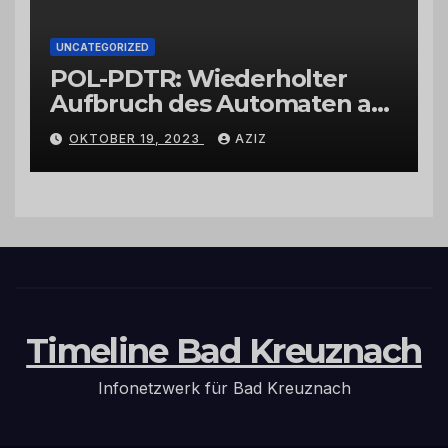
UNCATEGORIZED
POL-PDTR: Wiederholter
Aufbruch des Automaten am
Wohnmobilstellplatz in
OKTOBER 19, 2023
AZIZ
Hermeskeil am Labachweg
Timeline Bad Kreuznach
Infonetzwerk für Bad Kreuznach