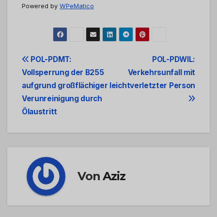
Powered by
WPeMatico
Beitrags-
POL-PDMT:
POL-PDWIL:
Vollsperrung der B255
Verkehrsunfall mit
Navigation
aufgrund großflächiger
leichtverletzter Person
Verunreinigung durch
Ölaustritt
Von
Aziz