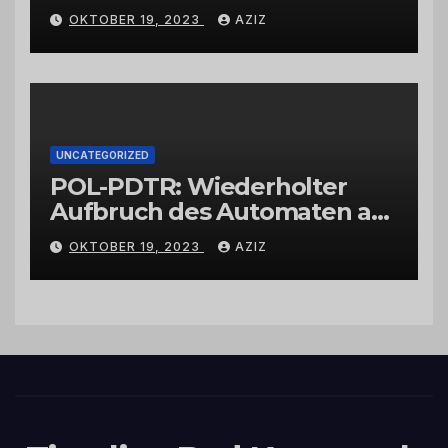
Wittlich
OKTOBER 19, 2023
AZIZ
UNCATEGORIZED
POL-PDTR: Wiederholter
Aufbruch des Automaten am
Wohnmobilstellplatz in
OKTOBER 19, 2023
AZIZ
Hermeskeil am Labachweg