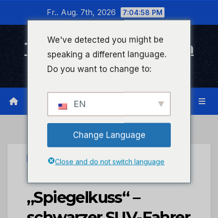
Zum
Fr.. Aug. 7th, 2026
7:04:58 PM
Inhalt
wechseln
We've detected you might be
Timeline Bad Kreuznach
speaking a different language.
Infonetzwerk für Bad Kreuznach
Do you want to change to:
EN
Change Language
UNCATEGORIZED
Close and do not switch language
POL-PDKL:
„Spiegelkuss“ –
schwarzer SUV-Fahrer