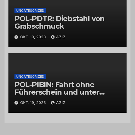
UNCATEGORIZED
POL-PDTR: Diebstahl von
Grabschmuck
OKT. 19, 2023
AZIZ
UNCATEGORIZED
POL-PIBIN: Fahrt ohne
Führerschein und unter
Einfluss von Drogen
OKT. 19, 2023
AZIZ