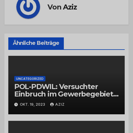
Von
Aziz
Ähnliche Beiträge
UNCATEGORIZED
POL-PDWIL: Versuchter
Einbruch im Gewerbegebiet
Wittlich
OKT. 19, 2023
AZIZ