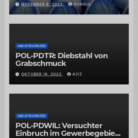
Kaktusfeigenkernöl und
NOVEMBER 8, 2023
SONGUL
Schwarzkümmelöl von
vertrauenswürdigen
Großhändlern und Anbietern
UNCATEGORIZED
POL-PDTR: Diebstahl von
Grabschmuck
OKTOBER 19, 2023
AZIZ
UNCATEGORIZED
POL-PDWIL: Versuchter
Einbruch im Gewerbegebiet