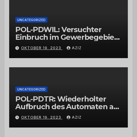
UNCATEGORIZED
POL-PDWIL: Versuchter
Einbruch im Gewerbegebiet
Wittlich
OKTOBER 19, 2023
AZIZ
UNCATEGORIZED
POL-PDTR: Wiederholter
Aufbruch des Automaten am
Wohnmobilstellplatz in
OKTOBER 19, 2023
AZIZ
Hermeskeil am Labachweg