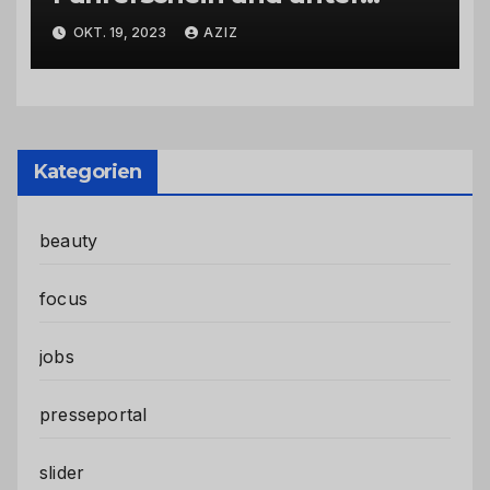
Einfluss von Drogen
OKT. 19, 2023
AZIZ
Kategorien
beauty
focus
jobs
presseportal
slider