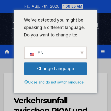
Zum
Fr.. Aug. 7th, 2026
1:09:55 AM
Inhalt
wechseln
We've detected you might be
Timeline Bad Kreuznach
speaking a different language.
Infonetzwerk für Bad Kreuznach
Do you want to change to:
EN
Change Language
UNCATEGORIZED
Close and do not switch language
POL-PDKH:
Verkehrsunfall
zwischen PKW und