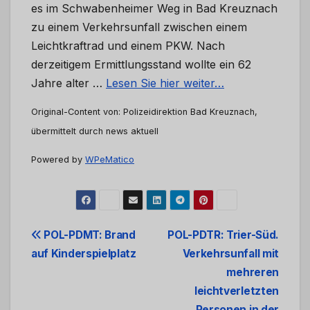
es im Schwabenheimer Weg in Bad Kreuznach
zu einem Verkehrsunfall zwischen einem
Leichtkraftrad und einem PKW. Nach
derzeitigem Ermittlungsstand wollte ein 62
Jahre alter …
Lesen Sie hier weiter…
Original-Content von: Polizeidirektion Bad Kreuznach,
übermittelt durch news aktuell
Powered by
WPeMatico
Beitrags-
POL-PDMT: Brand
POL-PDTR: Trier-Süd.
auf Kinderspielplatz
Verkehrsunfall mit
Navigation
mehreren
leichtverletzten
Personen in der