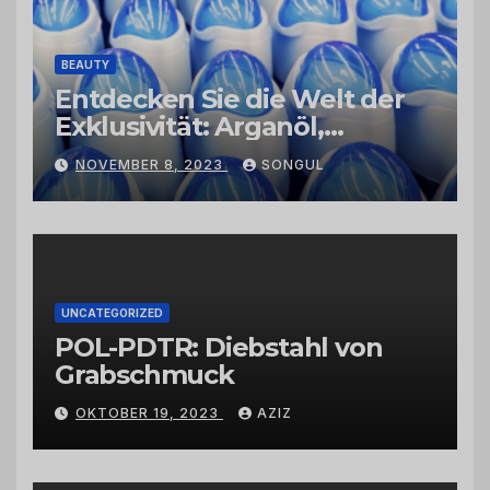
BEAUTY
Entdecken Sie die Welt der
Exklusivität: Arganöl,
Kaktusfeigenkernöl und
NOVEMBER 8, 2023
SONGUL
Schwarzkümmelöl von
vertrauenswürdigen
Großhändlern und Anbietern
UNCATEGORIZED
POL-PDTR: Diebstahl von
Grabschmuck
OKTOBER 19, 2023
AZIZ