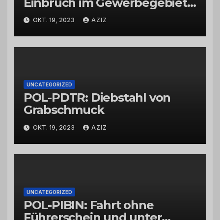
Einbruch im Gewerbegebiet
Wittlich
OKT. 19, 2023
AZIZ
UNCATEGORIZED
POL-PDTR: Diebstahl von
Grabschmuck
OKT. 19, 2023
AZIZ
UNCATEGORIZED
POL-PIBIN: Fahrt ohne
Führerschein und unter