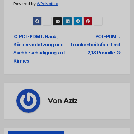
Powered by
WPeMatico
Beitrags-
POL-PDMT: Raub,
POL-PDMT:
Körperverletzung und
Trunkenheitsfahrt mit
Navigation
Sachbeschädigung auf
2,18 Promille
Kirmes
Von
Aziz