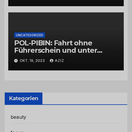
UNCATEGORIZED
POL-PIBIN: Fahrt ohne
Führerschein und unter
Einfluss von Drogen
OKT. 19, 2023
AZIZ
Kategorien
beauty