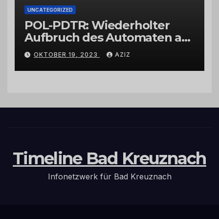
UNCATEGORIZED
POL-PDTR: Wiederholter
Aufbruch des Automaten am
Wohnmobilstellplatz in
OKTOBER 19, 2023
AZIZ
Hermeskeil am Labachweg
Timeline Bad Kreuznach
Infonetzwerk für Bad Kreuznach