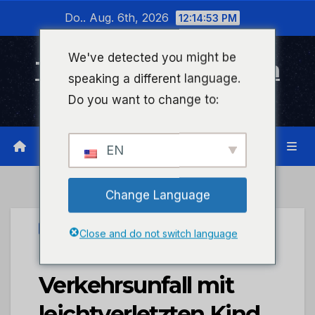
Zum
Do.. Aug. 6th, 2026
12:14:53 PM
Inhalt
wechseln
We've detected you might be
Timeline Bad Kreuznach
speaking a different language.
Infonetzwerk für Bad Kreuznach
Do you want to change to:
EN
Change Language
UNCATEGORIZED
Close and do not switch language
POL-PDKH:
Verkehrsunfall mit
leichtverletzten Kind