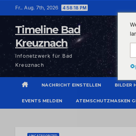
Zum
Fr.. Aug. 7th, 2026
4:58:18 PM
Inhalt
wechseln
We
Timeline Bad
la
Kreuznach
Infonetzwerk für Bad
Kreuznach
NACHRICHT EINSTELLEN
BILDER
EVENTS MELDEN
ATEMSCHUTZMASKEN G
UNCATEGORIZED