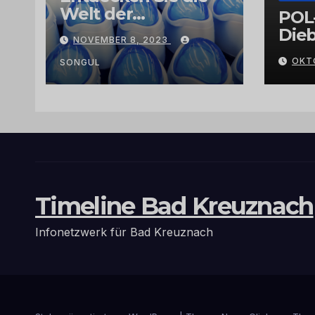
Welt der
POL
Exklusivität:
Dieb
NOVEMBER 8, 2023
Arganöl,
Gra
OKT
Kaktusfeigenkernöl
SONGUL
und
Schwarzkümmelöl
von
vertrauenswürdige
n Großhändlern
und Anbietern
Timeline Bad Kreuznach
Infonetzwerk für Bad Kreuznach