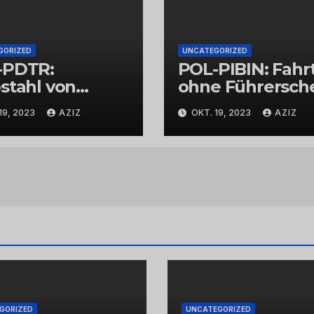
GORIZED
UNCATEGORIZED
-PDTR:
POL-PIBIN: Fahr
stahl von
ohne Führersch
bschmuck
und unter Einflu
19, 2023
AZIZ
OKT. 19, 2023
AZIZ
von Drogen
GORIZED
UNCATEGORIZED