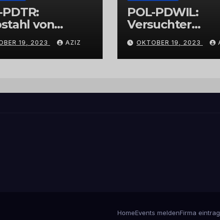
-PDTR:
POL-PDWIL:
stahl von
Versuchter
bschmuck
Einbruch im
OBER 19, 2023
AZIZ
OKTOBER 19, 2023
Gewerbegebiet
Wittlich
Home
Events melden
Firma eintra