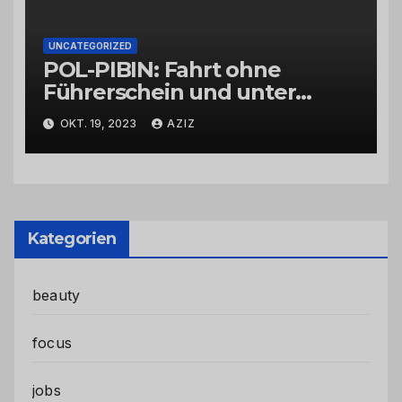
UNCATEGORIZED
POL-PIBIN: Fahrt ohne
Führerschein und unter
Einfluss von Drogen
OKT. 19, 2023
AZIZ
Kategorien
beauty
focus
jobs