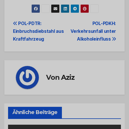
Beitrags-
POL-PDTR:
POL-PDKH:
Einbruchsdiebstahl aus
Verkehrsunfall unter
Navigation
Kraftfahrzeug
Alkoholeinfluss
Von
Aziz
Ähnliche Beiträge