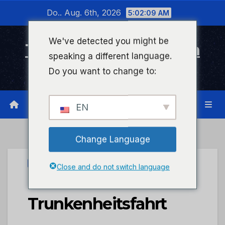
Zum
Do.. Aug. 6th, 2026
5:02:09 AM
Inhalt
wechseln
We've detected you might be
Timeline Bad Kreuznach
speaking a different language.
Infonetzwerk für Bad Kreuznach
Do you want to change to:
EN
Change Language
UNCATEGORIZED
Close and do not switch language
POL-PDKH:
Trunkenheitsfahrt