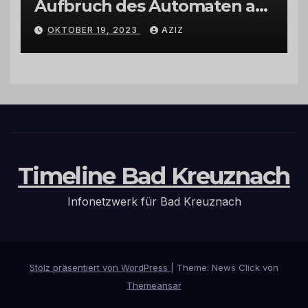
Aufbruch des Automaten am
Wohnmobilstellplatz in
OKTOBER 19, 2023
AZIZ
Hermeskeil am Labachweg
Timeline Bad Kreuznach
Infonetzwerk für Bad Kreuznach
Stolz präsentiert von WordPress
|
Theme: News Click von
Themeansar