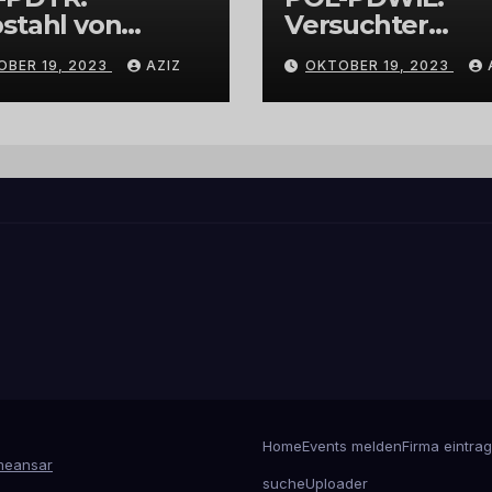
stahl von
Versuchter
bschmuck
Einbruch im
OBER 19, 2023
AZIZ
OKTOBER 19, 2023
Gewerbegebiet
Wittlich
Home
Events melden
Firma eintra
eansar
suche
Uploader