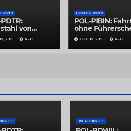
GORIZED
UNCATEGORIZED
-PDTR:
POL-PIBIN: Fahr
stahl von
ohne Führersch
bschmuck
und unter Einflu
19, 2023
AZIZ
OKT. 19, 2023
AZIZ
von Drogen
GORIZED
UNCATEGORIZED
-PDTR:
POL-PDWIL: