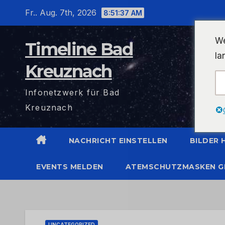
Zum
Fr.. Aug. 7th, 2026
8:51:38 AM
Inhalt
wechseln
We
Timeline Bad
la
Kreuznach
Infonetzwerk für Bad
Kreuznach
NACHRICHT EINSTELLEN
BILDER
EVENTS MELDEN
ATEMSCHUTZMASKEN G
UNCATEGORIZED