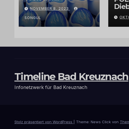
Exklusivität:
Dieb
NOVEMBER 8, 2023
Arganöl,
Gra
OKT
Kaktusfeigenkernöl
SONGUL
und
Schwarzkümmelöl
von
vertrauenswürdige
n Großhändlern
und Anbietern
Timeline Bad Kreuznach
Infonetzwerk für Bad Kreuznach
Stolz präsentiert von WordPress
|
Theme: News Click von
Them