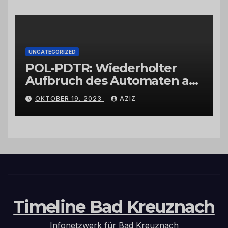
UNCATEGORIZED
POL-PDTR: Wiederholter
Aufbruch des Automaten am
Wohnmobilstellplatz in
OKTOBER 19, 2023
AZIZ
Hermeskeil am Labachweg
Timeline Bad Kreuznach
Infonetzwerk für Bad Kreuznach