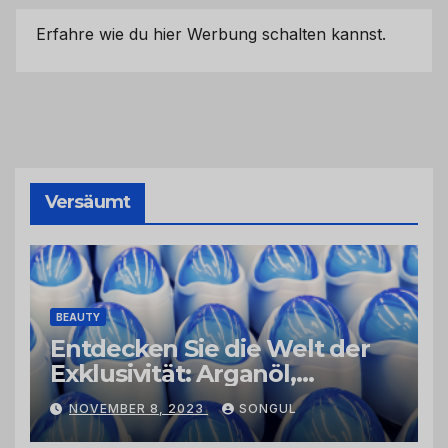
Erfahre wie du hier Werbung schalten kannst.
Versäumt
BEAUTY
Entdecken Sie die Welt der
Exklusivität: Arganöl,
Kaktusfeigenkernöl und
NOVEMBER 8, 2023
SONGUL
Schwarzkümmelöl von