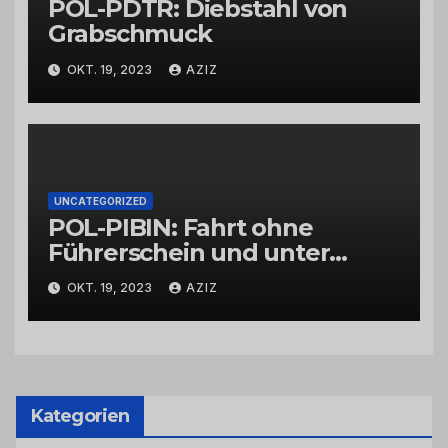
POL-PDTR: Diebstahl von
Grabschmuck
OKT. 19, 2023
AZIZ
UNCATEGORIZED
POL-PIBIN: Fahrt ohne
Führerschein und unter
Einfluss von Drogen
OKT. 19, 2023
AZIZ
Kategorien