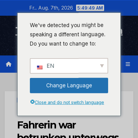
Zum
Fr.. Aug. 7th, 2026
5:49:49 AM
Inhalt
wechseln
We've detected you might be
Timeline Bad Kreuznach
speaking a different language.
Infonetzwerk für Bad Kreuznach
Do you want to change to:
EN
Change Language
UNCATEGORIZED
Close and do not switch language
POL-PDKH: Pkw-
Fahrerin war
betrunken unterwegs