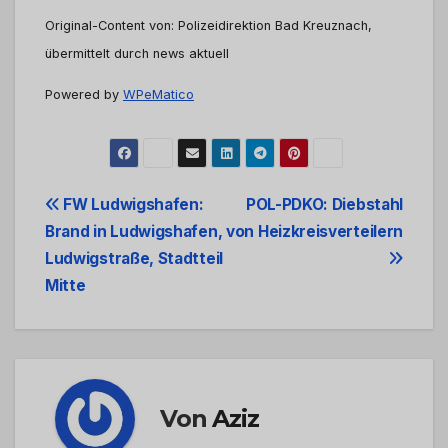
Original-Content von: Polizeidirektion Bad Kreuznach,
übermittelt durch news aktuell
Powered by
WPeMatico
Beitrags-
FW Ludwigshafen:
POL-PDKO: Diebstahl
Brand in Ludwigshafen,
von Heizkreisverteilern
Navigation
Ludwigstraße, Stadtteil
Mitte
Von
Aziz