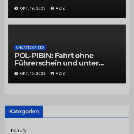
OKT. 19, 2023
AZIZ
UNCATEGORIZED
POL-PIBIN: Fahrt ohne
Führerschein und unter
Einfluss von Drogen
OKT. 19, 2023
AZIZ
Kategorien
beauty