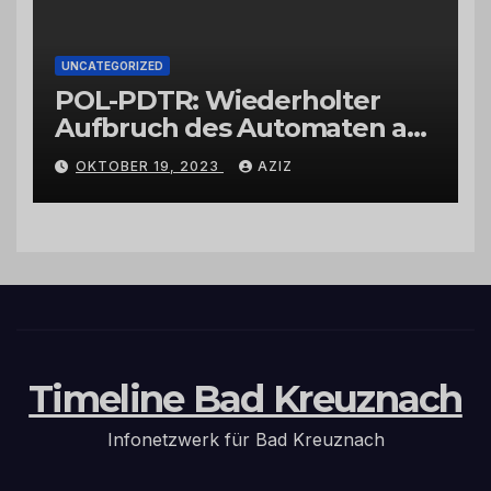
UNCATEGORIZED
POL-PDTR: Wiederholter
Aufbruch des Automaten am
Wohnmobilstellplatz in
OKTOBER 19, 2023
AZIZ
Hermeskeil am Labachweg
Timeline Bad Kreuznach
Infonetzwerk für Bad Kreuznach