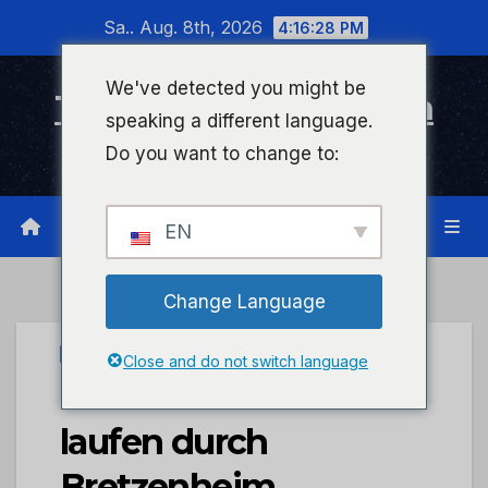
Zum
Sa.. Aug. 8th, 2026
4:16:29 PM
Inhalt
wechseln
We've detected you might be
Timeline Bad Kreuznach
speaking a different language.
Infonetzwerk für Bad Kreuznach
Do you want to change to:
EN
Change Language
UNCATEGORIZED
Close and do not switch language
POL-PDKH: Kamele
laufen durch
Bretzenheim