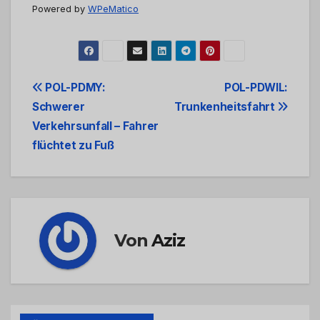
Powered by
WPeMatico
Beitrags-
POL-PDMY:
POL-PDWIL:
Schwerer
Trunkenheitsfahrt
Navigation
Verkehrsunfall – Fahrer
flüchtet zu Fuß
Von
Aziz