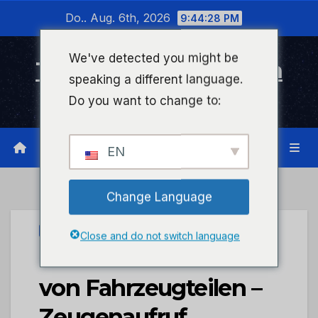
Zum
Do.. Aug. 6th, 2026
9:44:29 PM
Inhalt
wechseln
We've detected you might be
Timeline Bad Kreuznach
speaking a different language.
Infonetzwerk für Bad Kreuznach
Do you want to change to:
EN
Change Language
UNCATEGORIZED
Close and do not switch language
POL-PDKH: Diebstahl
von Fahrzeugteilen –
Zeugenaufruf