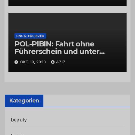
UNCATEGORIZED
POL-PIBIN: Fahrt ohne
Führerschein und unter
Einfluss von Drogen
OKT. 19, 2023
AZIZ
Kategorien
beauty