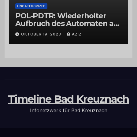
UNCATEGORIZED
POL-PDTR: Wiederholter
Aufbruch des Automaten am
Wohnmobilstellplatz in
OKTOBER 19, 2023
AZIZ
Hermeskeil am Labachweg
Timeline Bad Kreuznach
Infonetzwerk für Bad Kreuznach