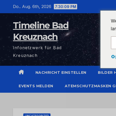
Zum
Do.. Aug. 6th, 2026
7:30:10 PM
Inhalt
wechseln
We
Timeline Bad
la
Kreuznach
Infonetzwerk für Bad
Kreuznach
NACHRICHT EINSTELLEN
BILDER
EVENTS MELDEN
ATEMSCHUTZMASKEN G
UNCATEGORIZED