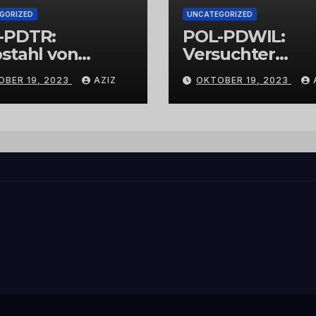
GORIZED
UNCATEGORIZED
-PDTR:
POL-PDWIL:
stahl von
Versuchter
bschmuck
Einbruch im
OBER 19, 2023
AZIZ
OKTOBER 19, 2023
Gewerbegebiet
Wittlich