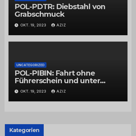
POL-PDTR: Diebstahl von
Grabschmuck
OKT. 19, 2023
AZIZ
UNCATEGORIZED
POL-PIBIN: Fahrt ohne
Führerschein und unter
Einfluss von Drogen
OKT. 19, 2023
AZIZ
Kategorien