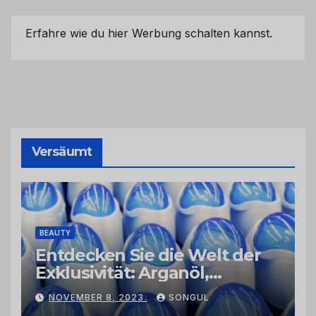
Erfahre wie du hier Werbung schalten kannst.
Versäumt
BEAUTY
Entdecken Sie die Welt der
Exklusivität: Arganöl,
Kaktusfeigenkernöl und
NOVEMBER 8, 2023
SONGUL
Schwarzkümmelöl von