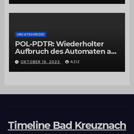
UNCATEGORIZED
POL-PDTR: Wiederholter
Aufbruch des Automaten am
Wohnmobilstellplatz in
OKTOBER 19, 2023
AZIZ
Hermeskeil am Labachweg
Timeline Bad Kreuznach