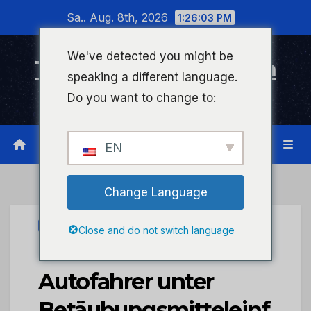
Zum
Sa.. Aug. 8th, 2026
1:26:03 PM
Inhalt
wechseln
We've detected you might be
Timeline Bad Kreuznach
speaking a different language.
Infonetzwerk für Bad Kreuznach
Do you want to change to:
EN
Change Language
UNCATEGORIZED
Close and do not switch language
POL-PDKH:
Autofahrer unter
Betäubungsmitteleinf