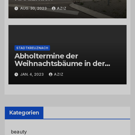
AUG. 30, 2023
AZIZ
STADTKREUZNACH
Abholtermine der
Weihnachtsbäume in der
Kernstadt und in den
JAN. 4, 2023
AZIZ
Stadtteilen
Kategorien
beauty