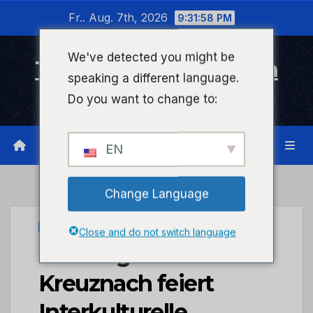
Zum
Fr.. Aug. 7th, 2026
9:31:58 PM
Inhalt
wechseln
We've detected you might be
Timeline Bad Kreuznach
speaking a different language.
Infonetzwerk für Bad Kreuznach
Do you want to change to:
EN
Change Language
STADTKREUZNACH
Close and do not switch language
#offen geht: Bad
Kreuznach feiert
Interkulturelle