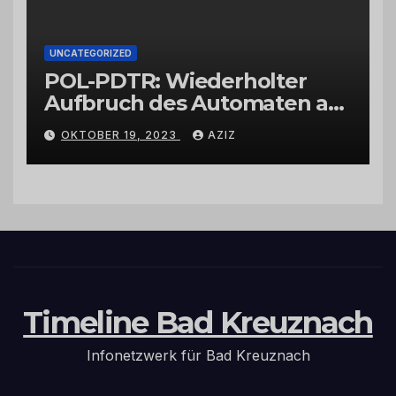
UNCATEGORIZED
POL-PDTR: Wiederholter
Aufbruch des Automaten am
Wohnmobilstellplatz in
OKTOBER 19, 2023
AZIZ
Hermeskeil am Labachweg
Timeline Bad Kreuznach
Infonetzwerk für Bad Kreuznach