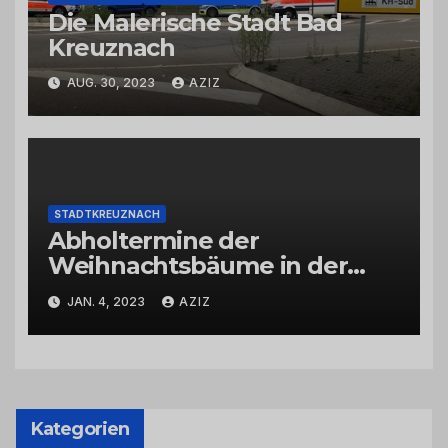
Die Malerische Stadt Bad
Kreuznach
AUG. 30, 2023
AZIZ
STADTKREUZNACH
Abholtermine der
Weihnachtsbäume in der
Kernstadt und in den
JAN. 4, 2023
AZIZ
Stadtteilen
Kategorien