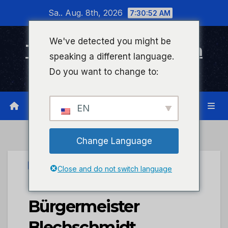
Zum
Sa.. Aug. 8th, 2026
7:30:53 AM
Inhalt
wechseln
We've detected you might be
Timeline Bad Kreuznach
speaking a different language.
Infonetzwerk für Bad Kreuznach
Do you want to change to:
EN
Change Language
STADTKREUZNACH
Close and do not switch language
OB Letz und
Bürgermeister
Blechschmidt