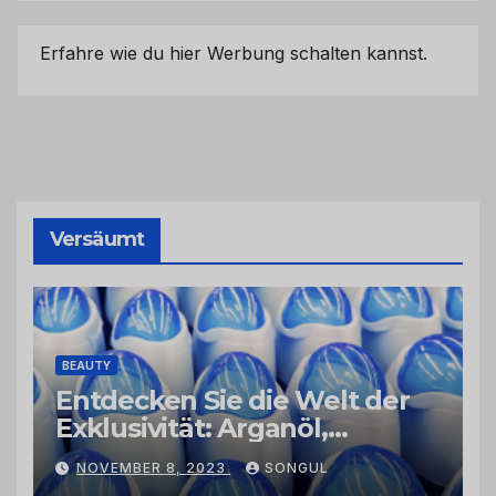
Erfahre wie du hier Werbung schalten kannst.
Versäumt
BEAUTY
Entdecken Sie die Welt der
Exklusivität: Arganöl,
Kaktusfeigenkernöl und
NOVEMBER 8, 2023
SONGUL
Schwarzkümmelöl von