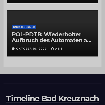
UNCATEGORIZED
POL-PDTR: Wiederholter
Aufbruch des Automaten am
Wohnmobilstellplatz in
OKTOBER 19, 2023
AZIZ
Hermeskeil am Labachweg
Timeline Bad Kreuznach