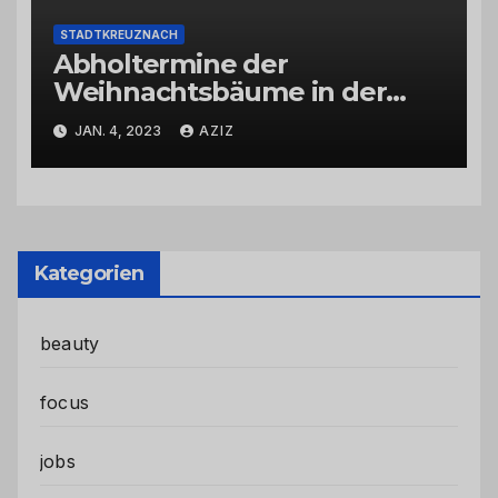
STADTKREUZNACH
Abholtermine der
Weihnachtsbäume in der
Kernstadt und in den
JAN. 4, 2023
AZIZ
Stadtteilen
Kategorien
beauty
focus
jobs