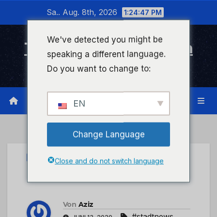
Zum
Sa.. Aug. 8th, 2026
1:24:47 PM
Inhalt
wechseln
We've detected you might be
Timeline Bad Kreuznach
speaking a different language.
Infonetzwerk für Bad Kreuznach
Do you want to change to:
EN
Change Language
STADTKREUZNACH
Close and do not switch language
Nix wie Corona
Von
Aziz
#stadtnews