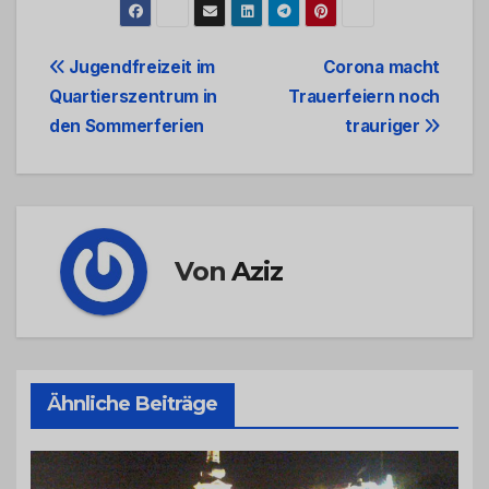
Beitrags-
Jugendfreizeit im
Corona macht
Quartierszentrum in
Trauerfeiern noch
Navigation
den Sommerferien
trauriger
Von
Aziz
Ähnliche Beiträge