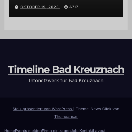
Wohnmobilstellplatz in
OKTOBER 19, 2023
AZIZ
Hermeskeil am Labachweg
Timeline Bad Kreuznach
Infonetzwerk für Bad Kreuznach
Stolz präsentiert von WordPress
|
Theme: News Click von
Themeansar
Home
Events melden
Firma eintragen
Jobs
Kontakt
Layout