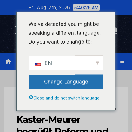
Zum
Fr.. Aug. 7th, 2026
5:40:30 AM
Inhalt
wechseln
We've detected you might be
Timeline Bad Kreuznach
speaking a different language.
Infonetzwerk für Bad Kreuznach
Do you want to change to:
EN
Change Language
STADTKREUZNACH
Close and do not switch language
Neues Kita-Gesetz: OB
Kaster-Meurer
begrüßt Reform und