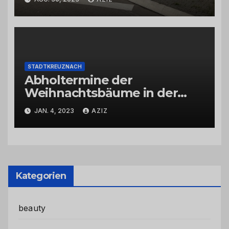
STADTKREUZNACH
Abholtermine der
Weihnachtsbäume in der
Kernstadt und in den
JAN. 4, 2023
AZIZ
Stadtteilen
Kategorien
beauty