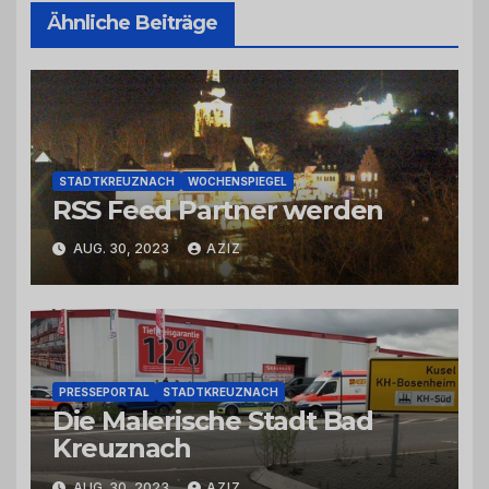
Ähnliche Beiträge
STADTKREUZNACH
WOCHENSPIEGEL
RSS Feed Partner werden
AUG. 30, 2023
AZIZ
PRESSEPORTAL
STADTKREUZNACH
Die Malerische Stadt Bad
Kreuznach
AUG. 30, 2023
AZIZ