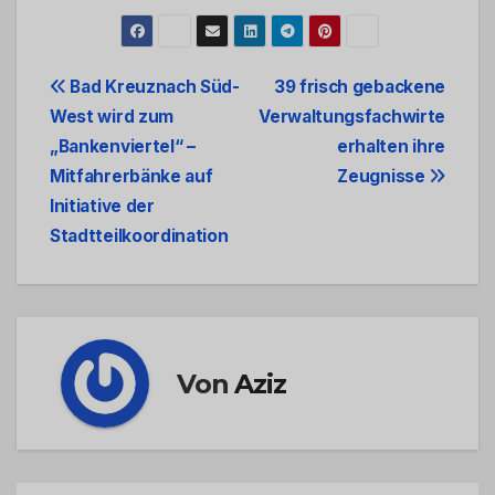
Beitrags-
Bad Kreuznach Süd-
39 frisch gebackene
West wird zum
Verwaltungsfachwirte
Navigation
„Bankenviertel“ –
erhalten ihre
Mitfahrerbänke auf
Zeugnisse
Initiative der
Stadtteilkoordination
Von
Aziz