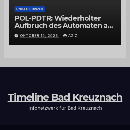
UNCATEGORIZED
POL-PDTR: Wiederholter
Aufbruch des Automaten am
Wohnmobilstellplatz in
OKTOBER 19, 2023
AZIZ
Hermeskeil am Labachweg
Timeline Bad Kreuznach
Infonetzwerk für Bad Kreuznach