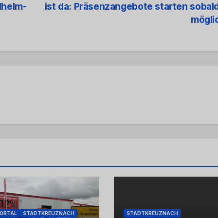
lhelm-
ist da: Präsenzangebote starten sobal
mögli
PORTAL
STADTKREUZNACH
STADTKREUZNACH