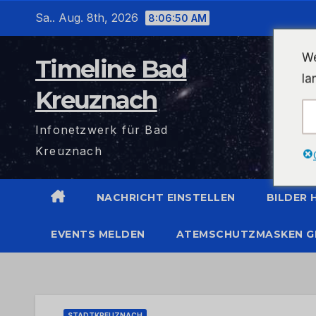
Zum
Sa.. Aug. 8th, 2026
8:06:51 AM
Inhalt
wechseln
We
Timeline Bad
la
Kreuznach
Infonetzwerk für Bad
Kreuznach
NACHRICHT EINSTELLEN
BILDER
EVENTS MELDEN
ATEMSCHUTZMASKEN G
STADTKREUZNACH