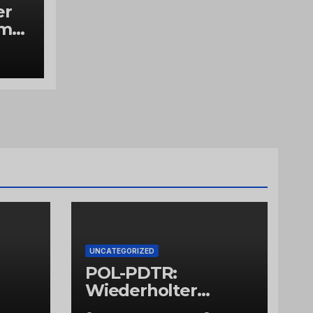
er
ume
UNCATEGORIZED
POL-PDTR:
Wiederholter
Aufbruch des