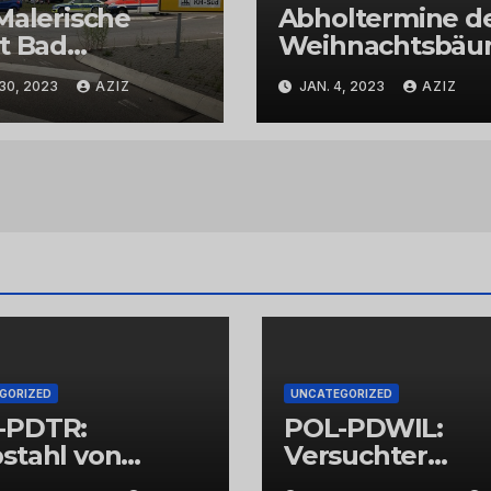
Malerische
Abholtermine d
t Bad
Weihnachtsbä
uznach
in der Kernstadt
30, 2023
AZIZ
JAN. 4, 2023
AZIZ
und in den
Stadtteilen
GORIZED
UNCATEGORIZED
-PDTR:
POL-PDWIL:
stahl von
Versuchter
bschmuck
Einbruch im