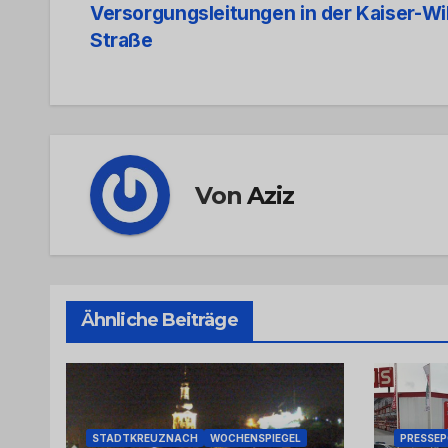
Versorgungsleitungen in der Kaiser-Wi
Navigation
Straße
Von
Aziz
Ähnliche Beiträge
STADTKREUZNACH
WOCHENSPIEGEL
PRESSE