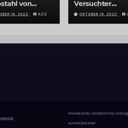
stahl von
Versuchter
bschmuck
Einbruch im
OBER 19, 2023
AZIZ
OKTOBER 19, 2023
Gewerbegebiet
Wittlich
Home
Events melden
Firma eintra
eansar
suche
Uploader