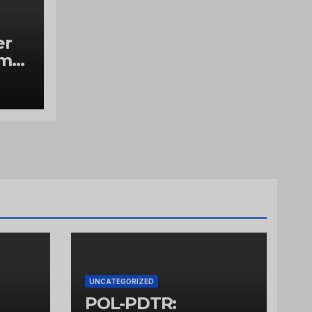
er
ume
UNCATEGORIZED
POL-PDTR: