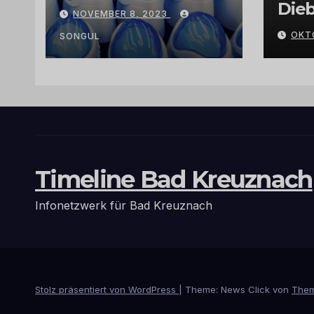
Exklusivität:
Dieb
NOVEMBER 8, 2023
Arganöl,
Gra
OKT
Kaktusfeigenkernöl
SONGUL
und
Schwarzkümmelöl
von
vertrauenswürdige
n Großhändlern
und Anbietern
Timeline Bad Kreuznach
Infonetzwerk für Bad Kreuznach
Stolz präsentiert von WordPress
|
Theme: News Click von
Them