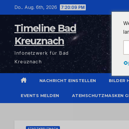
Zum
Do.. Aug. 6th, 2026
7:20:10 PM
Inhalt
wechseln
We
Timeline Bad
la
Kreuznach
Infonetzwerk für Bad
Kreuznach
NACHRICHT EINSTELLEN
BILDER
EVENTS MELDEN
ATEMSCHUTZMASKEN G
STADTKREUZNACH