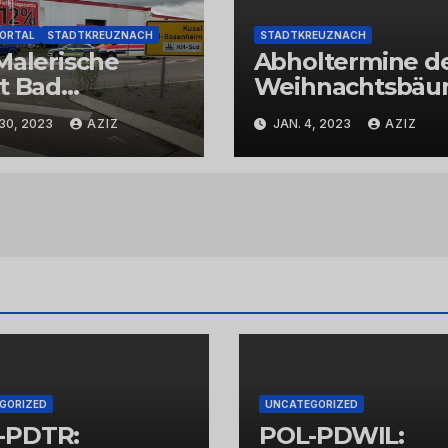
PORTAL
STADTKREUZNACH
STADTKREUZNACH
Malerische
Abholtermine d
t Bad
Weihnachtsbä
uznach
in der Kernstadt
30, 2023
AZIZ
JAN. 4, 2023
AZIZ
und in den
Stadtteilen
GORIZED
UNCATEGORIZED
-PDTR:
POL-PDWIL: