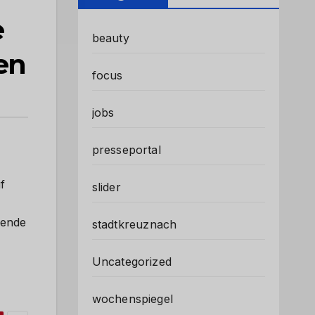
e
beauty
en
focus
jobs
presseportal
f
slider
fende
stadtkreuznach
Uncategorized
wochenspiegel