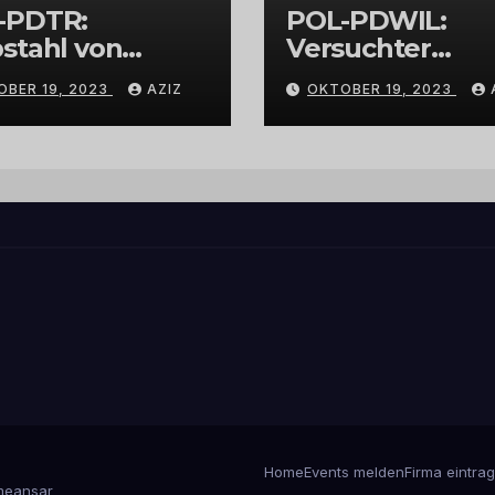
-PDTR:
POL-PDWIL:
stahl von
Versuchter
bschmuck
Einbruch im
OBER 19, 2023
AZIZ
OKTOBER 19, 2023
Gewerbegebiet
Wittlich
Home
Events melden
Firma eintra
eansar