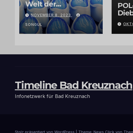
Welt der
POL
Exklusivität:
Dieb
NOVEMBER 8, 2023
Arganöl,
Gra
OKT
Kaktusfeigenkernöl
SONGUL
und
Schwarzkümmelöl
von
vertrauenswürdige
n Großhändlern
und Anbietern
Timeline Bad Kreuznach
Infonetzwerk für Bad Kreuznach
Stolz präsentiert von WordPress
|
Theme: News Click von
Them