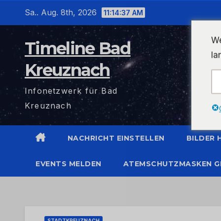
Zum
Sa.. Aug. 8th, 2026
11:14:38 AM
Inhalt
wechseln
We
Timeline Bad
la
Kreuznach
Infonetzwerk für Bad
Kreuznach
NACHRICHT EINSTELLEN
BILDER
EVENTS MELDEN
ATEMSCHUTZMASKEN G
STADTKREUZNACH