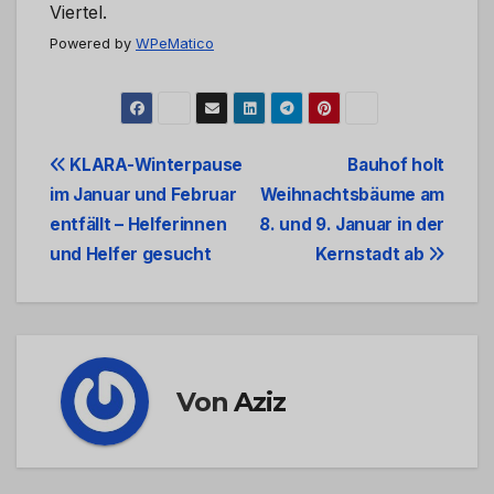
Viertel.
Powered by
WPeMatico
Beitrags-
KLARA-Winterpause
Bauhof holt
im Januar und Februar
Weihnachtsbäume am
Navigation
entfällt – Helferinnen
8. und 9. Januar in der
und Helfer gesucht
Kernstadt ab
Von
Aziz