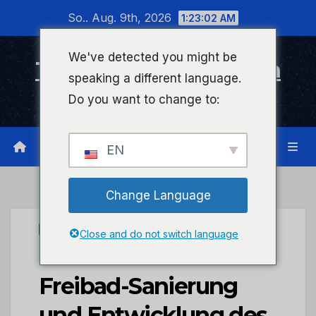
Zum
So.. Aug. 9th, 2026
1:23:02 AM
Inhalt
wechseln
We've detected you might be
Timeline Bad Kreuznach
speaking a different language.
Infonetzwerk für Bad Kreuznach
Do you want to change to:
EN
Change Language
STADTKREUZNACH
Close and do not switch language
Land unterstützt
Freibad-Sanierung
und Entwicklung des