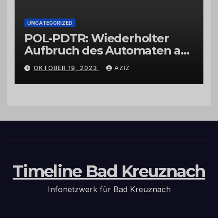
UNCATEGORIZED
POL-PDTR: Wiederholter
Aufbruch des Automaten am
Wohnmobilstellplatz in
OKTOBER 19, 2023
AZIZ
Hermeskeil am Labachweg
Timeline Bad Kreuznach
Infonetzwerk für Bad Kreuznach