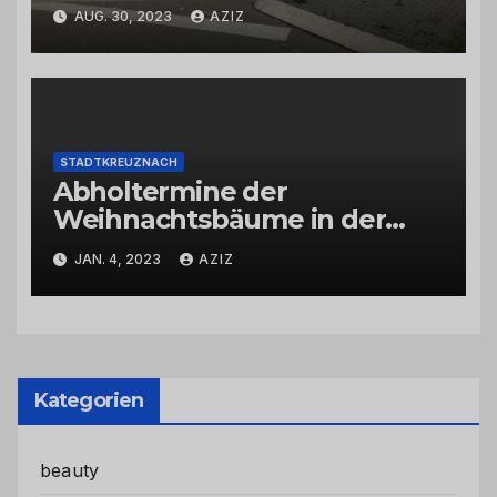
AUG. 30, 2023
AZIZ
STADTKREUZNACH
Abholtermine der
Weihnachtsbäume in der
Kernstadt und in den
JAN. 4, 2023
AZIZ
Stadtteilen
Kategorien
beauty