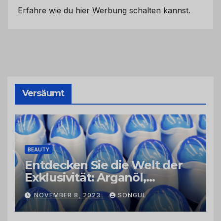
Erfahre wie du hier Werbung schalten kannst.
Versäumt
BEAUTY
Entdecken Sie die Welt der
Exklusivität: Arganöl,
Kaktusfeigenkernöl und
NOVEMBER 8, 2023
SONGUL
Schwarzkümmelöl von
vertrauenswürdigen