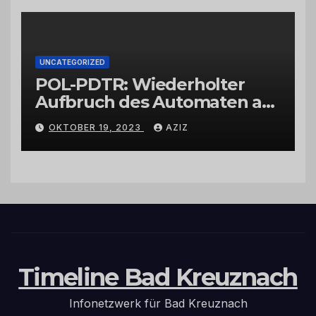
UNCATEGORIZED
POL-PDTR: Wiederholter
Aufbruch des Automaten am
Wohnmobilstellplatz in
OKTOBER 19, 2023
AZIZ
Hermeskeil am Labachweg
Timeline Bad Kreuznach
Infonetzwerk für Bad Kreuznach