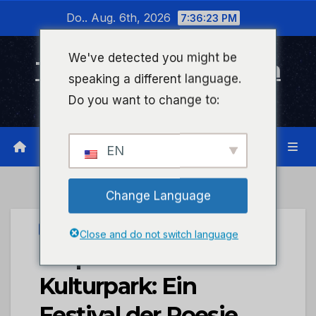
Zum
Do.. Aug. 6th, 2026
7:36:24 PM
Inhalt
wechseln
We've detected you might be
Timeline Bad Kreuznach
speaking a different language.
Infonetzwerk für Bad Kreuznach
Do you want to change to:
EN
Change Language
STADTKREUZNACH
Close and do not switch language
Kurpark wird zum
Kulturpark: Ein
Festival der Poesie