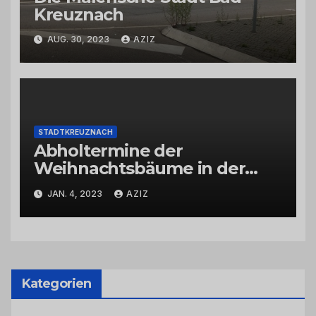
Kreuznach
AUG. 30, 2023
AZIZ
STADTKREUZNACH
Abholtermine der
Weihnachtsbäume in der
Kernstadt und in den
JAN. 4, 2023
AZIZ
Stadtteilen
Kategorien