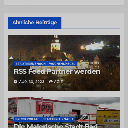
Ähnliche Beiträge
STADTKREUZNACH
WOCHENSPIEGEL
RSS Feed Partner werden
AUG. 30, 2023
AZIZ
PRESSEPORTAL
STADTKREUZNACH
Die Malerische Stadt Bad