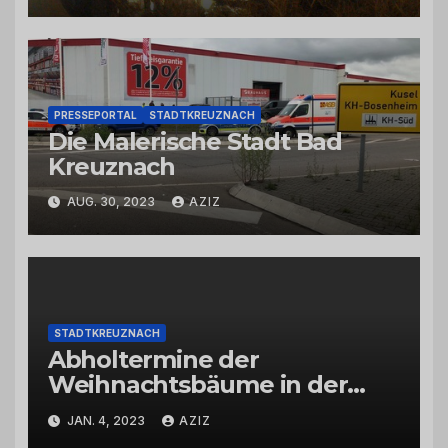
PRESSEPORTAL
STADTKREUZNACH
Die Malerische Stadt Bad
Kreuznach
AUG. 30, 2023
AZIZ
STADTKREUZNACH
Abholtermine der
Weihnachtsbäume in der
Kernstadt und in den
JAN. 4, 2023
AZIZ
Stadtteilen