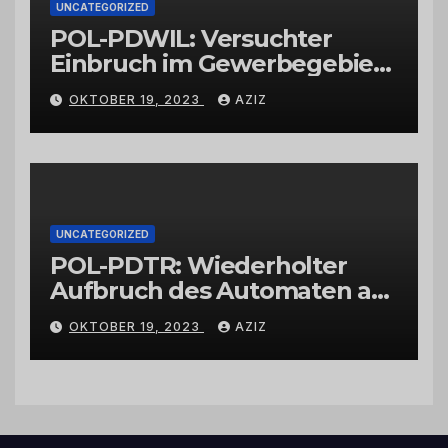
UNCATEGORIZED
POL-PDWIL: Versuchter
Einbruch im Gewerbegebiet
Wittlich
OKTOBER 19, 2023
AZIZ
UNCATEGORIZED
POL-PDTR: Wiederholter
Aufbruch des Automaten am
Wohnmobilstellplatz in
OKTOBER 19, 2023
AZIZ
Hermeskeil am Labachweg