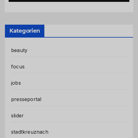
Kategorien
beauty
focus
jobs
presseportal
slider
stadtkreuznach