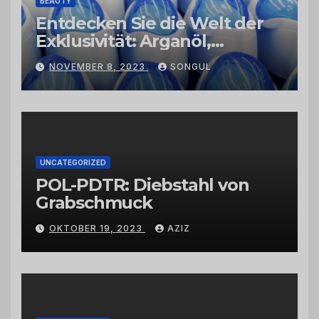
BEAUTY
Entdecken Sie die Welt der
Exklusivität: Arganöl,
Kaktusfeigenkernöl und
NOVEMBER 8, 2023
SONGUL
Schwarzkümmelöl von
vertrauenswürdigen
Großhändlern und Anbietern
UNCATEGORIZED
POL-PDTR: Diebstahl von
Grabschmuck
OKTOBER 19, 2023
AZIZ