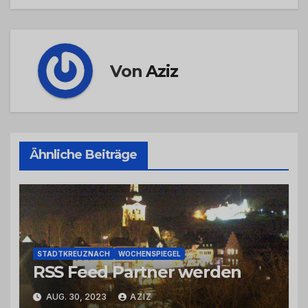
Von
Aziz
Ähnliche Beiträge
STADTKREUZNACH
WOCHENSPIEGEL
RSS Feed Partner werden
AUG. 30, 2023
AZIZ