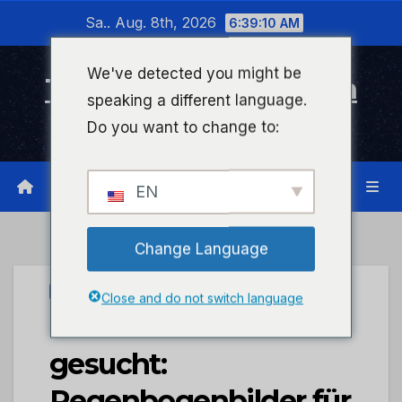
Zum
Sa.. Aug. 8th, 2026
6:39:11 AM
Inhalt
wechseln
We've detected you might be
Timeline Bad Kreuznach
speaking a different language.
Infonetzwerk für Bad Kreuznach
Do you want to change to:
EN
Change Language
STADTKREUZNACH
Close and do not switch language
Kleine Künstler
gesucht:
Regenbogenbilder für